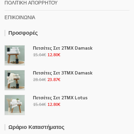
ΠΟΛΙΤΙΚΗ ΑΠΟΡΡΗΤΟΥ
ΕΠΙΚΟΙΝΩΝΙΑ
Προσφορές
Πετσέτες Σετ 2ΤΜΧ Damask
Original
Η
15.04
€
12.80
€
price
τρέχουσα
was:
τιμή
Πετσέτες Σετ 3ΤΜΧ Damask
15.04€.
είναι:
Original
Η
28.04
€
23.87
€
12.80€.
price
τρέχουσα
was:
τιμή
Πετσέτες Σετ 2ΤΜΧ Lotus
28.04€.
είναι:
Original
Η
15.04
€
12.80
€
23.87€.
price
τρέχουσα
was:
τιμή
15.04€.
είναι:
Ωράριο Καταστήματος
12.80€.