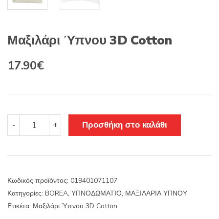
Μαξιλάρι Ύπνου 3D Cotton
Original
Η
17.90
€
price
τρέχουσα
was:
τιμή
21.03€.
είναι:
Μαξιλάρι
Προσθήκη στο καλάθι
-
+
Ύπνου
17.90€.
3D
Cotton
ποσότητα
Κωδικός προϊόντος:
019401071107
Κατηγορίες:
BOREA
,
ΥΠΝΟΔΩΜΑΤΙΟ
,
ΜΑΞΙΛΑΡΙΑ ΥΠΝΟΥ
Ετικέτα:
Μαξιλάρι Ύπνου 3D Cotton