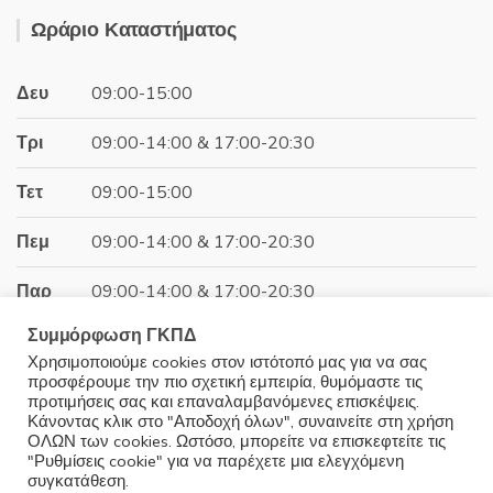
was:
τιμή
Ωράριο Καταστήματος
18.86€.
είναι:
16.06€.
Δευ
09:00-15:00
Τρι
09:00-14:00 & 17:00-20:30
Τετ
09:00-15:00
Πεμ
09:00-14:00 & 17:00-20:30
Παρ
09:00-14:00 & 17:00-20:30
Συμμόρφωση ΓΚΠΔ
Σαβ
09:00-15:00
Χρησιμοποιούμε cookies στον ιστότοπό μας για να σας
προσφέρουμε την πιο σχετική εμπειρία, θυμόμαστε τις
Κυρ
Κλειστά
προτιμήσεις σας και επαναλαμβανόμενες επισκέψεις.
Κάνοντας κλικ στο "Αποδοχή όλων", συναινείτε στη χρήση
ΟΛΩΝ των cookies. Ωστόσο, μπορείτε να επισκεφτείτε τις
"Ρυθμίσεις cookie" για να παρέχετε μια ελεγχόμενη
συγκατάθεση.