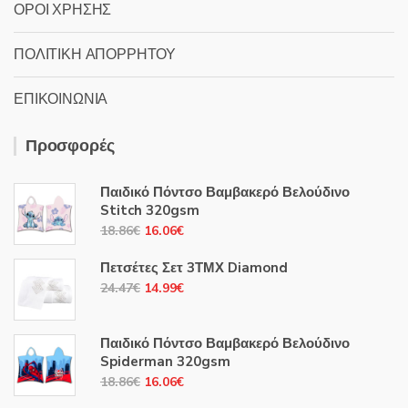
ΟΡΟΙ ΧΡΗΣΗΣ
ΠΟΛΙΤΙΚΗ ΑΠΟΡΡΗΤΟΥ
ΕΠΙΚΟΙΝΩΝΙΑ
Προσφορές
Παιδικό Πόντσο Βαμβακερό Βελούδινο
Stitch 320gsm
Original
Η
18.86
€
16.06
€
price
τρέχουσα
Πετσέτες Σετ 3ΤΜΧ Diamond
was:
τιμή
Original
Η
24.47
€
14.99
€
18.86€.
είναι:
price
τρέχουσα
16.06€.
was:
τιμή
Παιδικό Πόντσο Βαμβακερό Βελούδινο
24.47€.
είναι:
Spiderman 320gsm
14.99€.
Original
Η
18.86
€
16.06
€
price
τρέχουσα