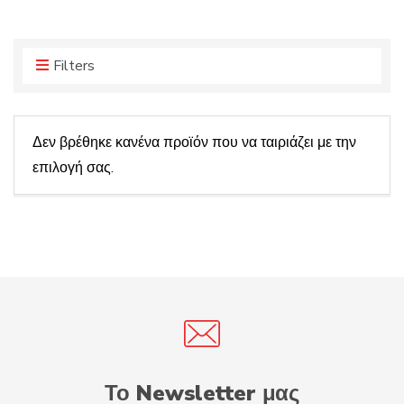
r
r
o
y
d
n
u
Filters
a
c
m
t
e
s
Δεν βρέθηκε κανένα προϊόν που να ταιριάζει με την
:
επιλογή σας.
Το Newsletter μας