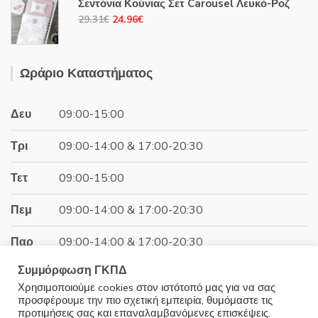
Σεντόνια Κούνιας Σετ Carousel Λευκό-Ροζ
14.78€.
είναι:
Original
Η
29.31
€
24.96
€
12.59€.
price
τρέχουσα
was:
τιμή
29.31€.
είναι:
Ωράριο Καταστήματος
24.96€.
Δευ
09:00-15:00
Τρι
09:00-14:00 & 17:00-20:30
Τετ
09:00-15:00
Πεμ
09:00-14:00 & 17:00-20:30
Παρ
09:00-14:00 & 17:00-20:30
Συμμόρφωση ΓΚΠΔ
Σαβ
09:00-15:00
Χρησιμοποιούμε cookies στον ιστότοπό μας για να σας
προσφέρουμε την πιο σχετική εμπειρία, θυμόμαστε τις
Κυρ
Κλειστά
προτιμήσεις σας και επαναλαμβανόμενες επισκέψεις.