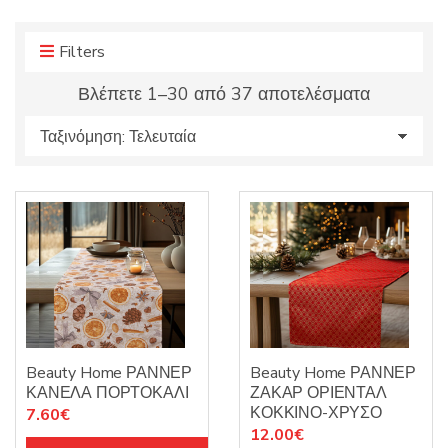
r
r
o
y
d
Filters
n
u
a
Sorted
Βλέπετε 1–30 από 37 αποτελέσματα
c
m
by
t
e
s
latest
:
Beauty Home ΡΑΝΝΕΡ
Beauty Home ΡΑΝΝΕΡ
ΚΑΝΕΛΑ ΠΟΡΤΟΚΑΛΙ
ΖΑΚΑΡ ΟΡΙΕΝΤΑΛ
ΚΟΚΚΙΝΟ-ΧΡΥΣΟ
7.60
€
12.00
€