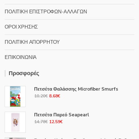
ΠΟΛΙΤΙΚΗ ΕΠΙΣΤΡΟΦΩΝ-ΑΛΛΑΓΩΝ
ΟΡΟΙ ΧΡΗΣΗΣ
ΠΟΛΙΤΙΚΗ ΑΠΟΡΡΗΤΟΥ
ΕΠΙΚΟΙΝΩΝΙΑ
Προσφορές
Πετσέτα Θαλάσσης Microfiber Smurfs
Original
Η
10.20
€
8.68
€
price
τρέχουσα
was:
τιμή
Πετσέτα Παρεό Seapearl
10.20€.
είναι:
Original
Η
14.78
€
12.59
€
8.68€.
price
τρέχουσα
was:
τιμή