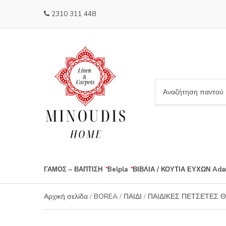
2310 311 448
C
a
t
e
g
o
r
ΓΑΜΟΣ – ΒΑΠΤΙΣΗ
Belpla
ΒΙΒΛΙΑ / ΚΟΥΤΙΑ ΕΥΧΩΝ
Ada
y
n
a
Αρχική σελίδα
/
BOREA
/
ΠΑΙΔΙ
/
ΠΑΙΔΙΚΕΣ ΠΕΤΣΕΤΕΣ 
m
e