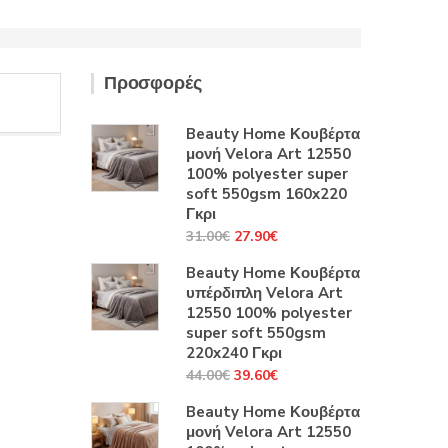
Προσφορές
Beauty Home Κουβέρτα
μονή Velora Art 12550
100% polyester super
soft 550gsm 160x220
Γκρι
Original
Η
31.00
€
27.90
€
price
τρέχουσα
Beauty Home Κουβέρτα
was:
τιμή
υπέρδιπλη Velora Art
31.00€.
είναι:
12550 100% polyester
27.90€.
super soft 550gsm
220x240 Γκρι
Original
Η
44.00
€
39.60
€
price
τρέχουσα
Beauty Home Κουβέρτα
was:
τιμή
μονή Velora Art 12550
44.00€.
είναι: