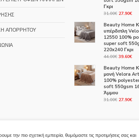
soft 550gsm 1
Γκρι
Original
Η
31.00
€
27.90
€
ΡΗΣΗΣ
price
τρ
Beauty Home Κ
was:
τιμ
ΚΗ ΑΠΟΡΡΗΤΟΥ
υπέρδιπλη Velo
31.00€.
είν
12550 100% po
27
super soft 55
ΝΩΝΙΑ
220x240 Γκρι
Original
Η
44.00
€
39.60
€
price
τρ
Beauty Home Κ
was:
τιμ
μονή Velora Ar
44.00€.
είν
100% polyester
39
soft 550gsm 1
Άμμου
Original
Η
31.00
€
27.90
€
price
τρ
was:
τιμ
31.00€.
είν
27
υμε την πιο σχετική εμπειρία, θυμόμαστε τις προτιμήσεις σας και