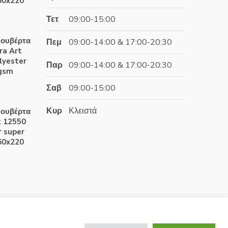
60x220
Τετ
09:00-15:00
έχουσα
ουβέρτα
Πεμ
09:00-14:00 & 17:00-20:30
ή
ra Art
αι:
lyester
Παρ
09:00-14:00 & 17:00-20:30
.90€.
0gsm
Σαβ
09:00-15:00
έχουσα
Κυρ
Κλειστά
ουβέρτα
ή
t 12550
αι:
 super
.60€.
60x220
έχουσα
ή
αι:
.90€.