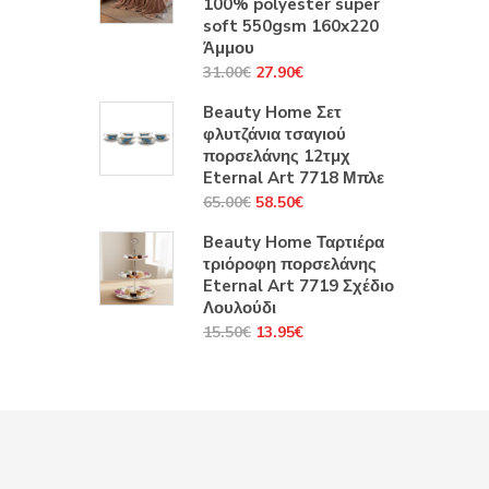
100% polyester super
39.60€.
soft 550gsm 160x220
Άμμου
Original
Η
31.00
€
27.90
€
price
τρέχουσα
Beauty Home Σετ
was:
τιμή
φλυτζάνια τσαγιού
31.00€.
είναι:
πορσελάνης 12τμχ
27.90€.
Eternal Art 7718 Μπλε
Original
Η
65.00
€
58.50
€
price
τρέχουσα
Beauty Home Ταρτιέρα
was:
τιμή
τριόροφη πορσελάνης
65.00€.
είναι:
Eternal Art 7719 Σχέδιο
58.50€.
Λουλούδι
Original
Η
15.50
€
13.95
€
price
τρέχουσα
was:
τιμή
15.50€.
είναι:
13.95€.