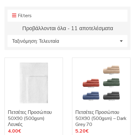
r
r
o
y
d
Filters
n
u
a
Sorted
Προβάλλονται όλα - 11 αποτελέσματα
c
m
by
t
e
s
latest
:
Πετσέτες Προσώπου
Πετσέτες Προσώπου
50X90 (500gsm)
50X90 (500gsm) – Dark
Λευκές
Grey 70
4.00
€
5.20
€