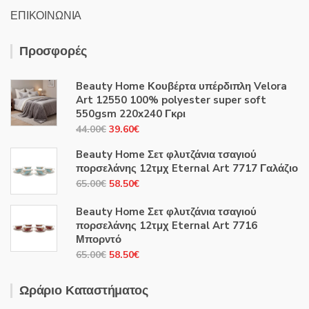
ΕΠΙΚΟΙΝΩΝΙΑ
Προσφορές
Beauty Home Κουβέρτα υπέρδιπλη Velora
Art 12550 100% polyester super soft
550gsm 220x240 Γκρι
Original
Η
44.00
€
39.60
€
price
τρέχουσα
Beauty Home Σετ φλυτζάνια τσαγιού
was:
τιμή
πορσελάνης 12τμχ Eternal Art 7717 Γαλάζιο
44.00€.
είναι:
Original
Η
65.00
€
58.50
€
39.60€.
price
τρέχουσα
Beauty Home Σετ φλυτζάνια τσαγιού
was:
τιμή
πορσελάνης 12τμχ Eternal Art 7716
65.00€.
είναι:
Μπορντό
58.50€.
Original
Η
65.00
€
58.50
€
price
τρέχουσα
was:
τιμή
Ωράριο Καταστήματος
65.00€.
είναι: