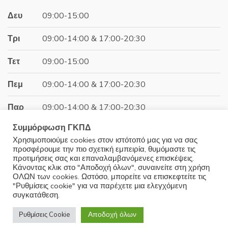
58.50€.
Δευ
09:00-15:00
Τρι
09:00-14:00 & 17:00-20:30
Τετ
09:00-15:00
Πεμ
09:00-14:00 & 17:00-20:30
Παρ
09:00-14:00 & 17:00-20:30
Συμμόρφωση ΓΚΠΔ
Σαβ
09:00-15:00
Χρησιμοποιούμε cookies στον ιστότοπό μας για να σας
προσφέρουμε την πιο σχετική εμπειρία, θυμόμαστε τις
Κυρ
Κλειστά
προτιμήσεις σας και επαναλαμβανόμενες επισκέψεις.
Κάνοντας κλικ στο "Αποδοχή όλων", συναινείτε στη χρήση
ΟΛΩΝ των cookies. Ωστόσο, μπορείτε να επισκεφτείτε τις
"Ρυθμίσεις cookie" για να παρέχετε μια ελεγχόμενη
συγκατάθεση.
© 2025 Minoudis Home. All Rights Reserved
Αποδοχή όλων
Ρυθμίσεις Cookie
Development by
Wrk.gr