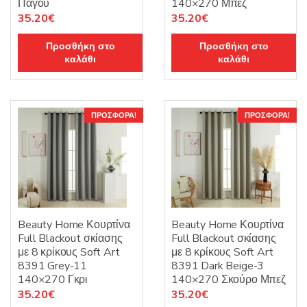
Πάγου
140×270 Μπεζ
Original
Η
Original
Η
35.20
€
35.20
€
price
τρέχουσα
price
τρέχουσα
Προσθήκη στο
Προσθήκη στο
was:
τιμή
was:
τιμή
καλάθι
καλάθι
44.00€.
είναι:
44.00€.
είναι:
35.20€.
35.20€.
ΠΡΟΣΦΟΡΆ!
ΠΡΟΣΦΟΡΆ!
Beauty Home Κουρτίνα
Beauty Home Κουρτίνα
Full Blackout σκίασης
Full Blackout σκίασης
με 8 κρίκους Soft Art
με 8 κρίκους Soft Art
8391 Grey-11
8391 Dark Beige-3
140×270 Γκρι
140×270 Σκούρο Μπεζ
Original
Η
Original
Η
35.20
€
35.20
€