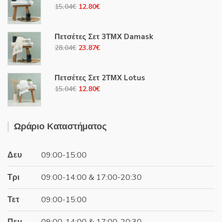
Original
Η
15.04
€
12.80
€
price
τρέχουσα
was:
τιμή
Πετσέτες Σετ 3ΤΜΧ Damask
15.04€.
είναι:
Original
Η
28.04
€
23.87
€
12.80€.
price
τρέχουσα
was:
τιμή
Πετσέτες Σετ 2ΤΜΧ Lotus
28.04€.
είναι:
Original
Η
15.04
€
12.80
€
23.87€.
price
τρέχουσα
was:
τιμή
15.04€.
είναι:
Ωράριο Καταστήματος
12.80€.
Δευ
09:00-15:00
Τρι
09:00-14:00 & 17:00-20:30
Τετ
09:00-15:00