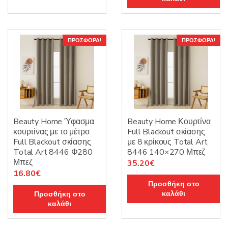
21.00€.
είναι:
35.20€.
16.80€.
ΠΡΟΣΦΟΡΆ!
ΠΡΟΣΦΟΡΆ!
Beauty Home Ύφασμα
Beauty Home Κουρτίνα
κουρτίνας με το μέτρο
Full Blackout σκίασης
Full Blackout σκίασης
με 8 κρίκους Total Art
Total Art 8446 Φ280
8446 140×270 Μπεζ
Μπεζ
Original
Η
35.20
€
Original
Η
16.80
€
price
τρέχουσα
Προσθήκη στο
price
τρέχουσα
was:
τιμή
καλάθι
Προσθήκη στο
was:
τιμή
44.00€.
είναι:
καλάθι
21.00€.
είναι:
35.20€.
16.80€.