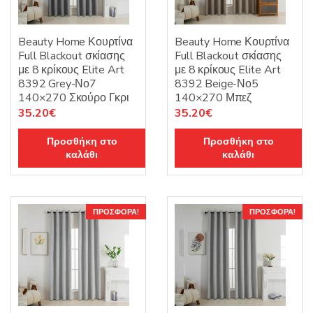
Beauty Home Κουρτίνα
Beauty Home Κουρτίνα
Full Blackout σκίασης
Full Blackout σκίασης
με 8 κρίκους Elite Art
με 8 κρίκους Elite Art
8392 Grey-Νο7
8392 Beige-Νο5
140×270 Σκούρο Γκρι
140×270 Μπεζ
Original
Η
Original
Η
35.20
€
35.20
€
price
τρέχουσα
price
τρέχουσα
Προσθήκη στο
Προσθήκη στο
was:
τιμή
was:
τιμή
καλάθι
καλάθι
44.00€.
είναι:
44.00€.
είναι:
35.20€.
35.20€.
ΠΡΟΣΦΟΡΆ!
ΠΡΟΣΦΟΡΆ!