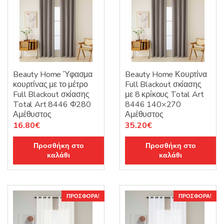
Beauty Home Ύφασμα
Beauty Home Κουρτίνα
κουρτίνας με το μέτρο
Full Blackout σκίασης
Full Blackout σκίασης
με 8 κρίκους Total Art
Total Art 8446 Φ280
8446 140×270
Αμέθυστος
Αμέθυστος
Original
Η
Original
Η
16.80
€
35.20
€
price
τρέχουσα
price
τρέχουσα
Προσθήκη στο
Προσθήκη στο
was:
τιμή
was:
τιμή
καλάθι
καλάθι
21.00€.
είναι:
44.00€.
είναι:
16.80€.
35.20€.
ΠΡΟΣΦΟΡΆ!
ΠΡΟΣΦΟΡΆ!