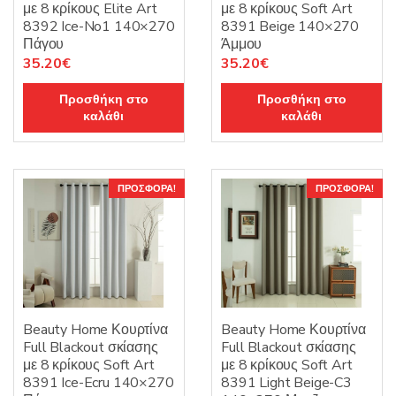
με 8 κρίκους Elite Art
με 8 κρίκους Soft Art
8392 Ice-No1 140×270
8391 Beige 140×270
Πάγου
Άμμου
Original
Η
Original
Η
35.20
€
35.20
€
price
τρέχουσα
price
τρέχουσα
Προσθήκη στο
Προσθήκη στο
was:
τιμή
was:
τιμή
καλάθι
καλάθι
44.00€.
είναι:
44.00€.
είναι:
35.20€.
35.20€.
ΠΡΟΣΦΟΡΆ!
ΠΡΟΣΦΟΡΆ!
Beauty Home Κουρτίνα
Beauty Home Κουρτίνα
Full Blackout σκίασης
Full Blackout σκίασης
με 8 κρίκους Soft Art
με 8 κρίκους Soft Art
8391 Ice-Ecru 140×270
8391 Light Beige-C3