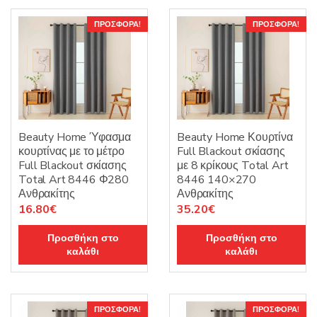
ΠΡΟΣΦΟΡΆ!
ΠΡΟΣΦΟΡΆ!
Beauty Home Ύφασμα
Beauty Home Κουρτίνα
κουρτίνας με το μέτρο
Full Blackout σκίασης
Full Blackout σκίασης
με 8 κρίκους Total Art
Total Art 8446 Φ280
8446 140×270
Ανθρακίτης
Ανθρακίτης
Original
Η
Original
Η
16.80
€
35.20
€
price
τρέχουσα
price
τρέχουσα
Προσθήκη στο
Προσθήκη στο
was:
τιμή
was:
τιμή
καλάθι
καλάθι
21.00€.
είναι:
44.00€.
είναι:
16.80€.
35.20€.
ΠΡΟΣΦΟΡΆ!
ΠΡΟΣΦΟΡΆ!