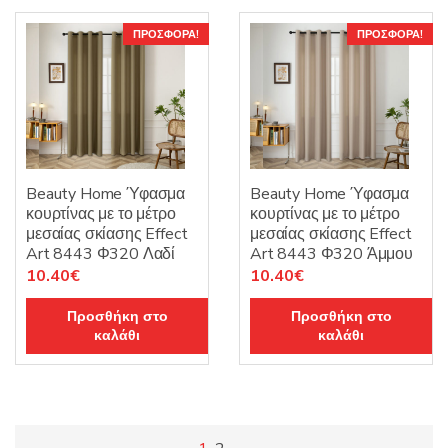
ΠΡΟΣΦΟΡΆ!
ΠΡΟΣΦΟΡΆ!
Beauty Home Ύφασμα
Beauty Home Ύφασμα
κουρτίνας με το μέτρο
κουρτίνας με το μέτρο
μεσαίας σκίασης Effect
μεσαίας σκίασης Effect
Art 8443 Φ320 Λαδί
Art 8443 Φ320 Άμμου
Original
Η
Original
Η
10.40
€
10.40
€
price
τρέχουσα
price
τρέχουσα
Προσθήκη στο
Προσθήκη στο
was:
τιμή
was:
τιμή
καλάθι
καλάθι
13.00€.
είναι:
13.00€.
είναι:
10.40€.
10.40€.