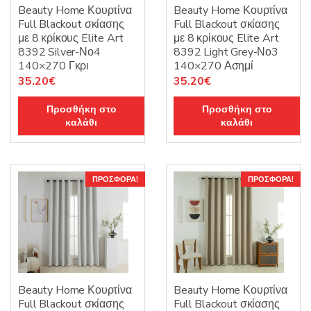
Beauty Home Κουρτίνα
Beauty Home Κουρτίνα
Full Blackout σκίασης
Full Blackout σκίασης
με 8 κρίκους Elite Art
με 8 κρίκους Elite Art
8392 Silver-Νο4
8392 Light Grey-Νο3
140×270 Γκρι
140×270 Ασημί
Original
Η
Original
Η
35.20
€
35.20
€
price
τρέχουσα
price
τρέχουσα
Προσθήκη στο
Προσθήκη στο
was:
τιμή
was:
τιμή
καλάθι
καλάθι
44.00€.
είναι:
44.00€.
είναι:
35.20€.
35.20€.
ΠΡΟΣΦΟΡΆ!
ΠΡΟΣΦΟΡΆ!
Beauty Home Κουρτίνα
Beauty Home Κουρτίνα
Full Blackout σκίασης
Full Blackout σκίασης