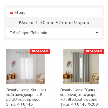
r
r
o
y
d
Filters
n
u
a
Sorted
Βλέπετε 1–30 από 52 αποτελέσματα
c
m
by
t
e
s
latest
:
ΠΡΟΣΦΟΡΆ!
ΠΡΟΣΦΟΡΆ!
Beauty Home Κουρτίνα
Beauty Home Ύφασμα
γάζα μονόχρωμη με 8
κουρτίνας με το μέτρο
μεταλλικούς κρίκους
Full Blackout σκίασης
Sharp Art 8448
Total Art 8446 Φ280