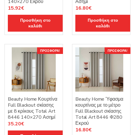
140×270 Εκρού
Ασημί
Original
Η
Original
Η
15.92
€
16.80
€
price
τρέχουσα
price
τρέχουσα
Προσθήκη στο
Προσθήκη στο
was:
τιμή
was:
τιμή
καλάθι
καλάθι
19.90€.
είναι:
21.00€.
είναι:
15.92€.
16.80€.
ΠΡΟΣΦΟΡΆ!
ΠΡΟΣΦΟΡΆ!
Beauty Home Κουρτίνα
Beauty Home Ύφασμα
Full Blackout σκίασης
κουρτίνας με το μέτρο
με 8 κρίκους Total Art
Full Blackout σκίασης
8446 140×270 Ασημί
Total Art 8446 Φ280
Εκρού
Original
Η
35.20
€
Original
Η
16.80
€
price
τρέχουσα