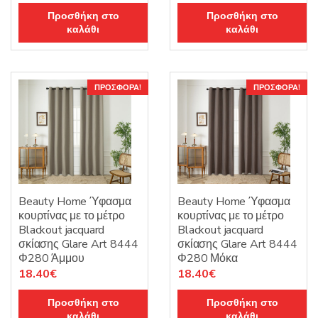
price
τρέχουσα
price
τρέχουσα
Προσθήκη στο
Προσθήκη στο
was:
τιμή
was:
τιμή
καλάθι
καλάθι
44.00€.
είναι:
44.00€.
είναι:
35.20€.
35.20€.
ΠΡΟΣΦΟΡΆ!
ΠΡΟΣΦΟΡΆ!
Beauty Home Ύφασμα
Beauty Home Ύφασμα
κουρτίνας με το μέτρο
κουρτίνας με το μέτρο
Blackout jacquard
Blackout jacquard
σκίασης Glare Art 8444
σκίασης Glare Art 8444
Φ280 Άμμου
Φ280 Μόκα
Original
Η
Original
Η
18.40
€
18.40
€
price
τρέχουσα
price
τρέχουσα
Προσθήκη στο
Προσθήκη στο
was:
τιμή
was:
τιμή
καλάθι
καλάθι