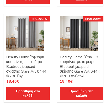
23.00€.
είναι:
23.00€.
είναι:
18.40€.
18.40€.
ΠΡΟΣΦΟΡΆ!
ΠΡΟΣΦΟΡΆ!
Beauty Home Ύφασμα
Beauty Home Ύφασμα
κουρτίνας με το μέτρο
κουρτίνας με το μέτρο
Blackout jacquard
Blackout jacquard
σκίασης Glare Art 8444
σκίασης Glare Art 8444
Φ280 Γκρι
Φ280 Ανθαρκί
Original
Η
Original
Η
18.40
€
18.40
€
price
τρέχουσα
price
τρέχουσα
Προσθήκη στο
Προσθήκη στο
was:
τιμή
was:
τιμή
καλάθι
καλάθι
23.00€.
είναι:
23.00€.
είναι:
18.40€.
18.40€.