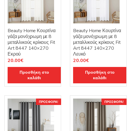
Beauty Home Κουρτίνα
Beauty Home Κουρτίνα
γάζα μονόχρωμη με 8
γάζα μονόχρωμη με 8
μεταλλικούς κρίκους Fit
μεταλλικούς κρίκους Fit
Art 8447 140×270
Art 8447 140×270
Εκρού
Λευκό
Original
Η
Original
Η
20.00
€
20.00
€
price
τρέχουσα
price
τρέχουσα
Προσθήκη στο
Προσθήκη στο
was:
τιμή
was:
τιμή
καλάθι
καλάθι
25.00€.
είναι:
25.00€.
είναι:
20.00€.
20.00€.
ΠΡΟΣΦΟΡΆ!
ΠΡΟΣΦΟΡΆ!