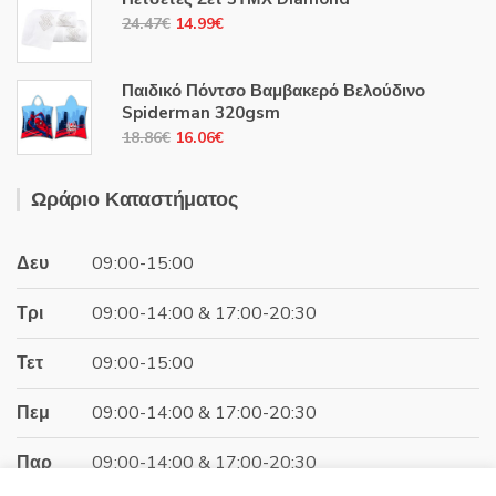
was:
τιμή
Original
Η
24.47
€
14.99
€
18.86€.
είναι:
price
τρέχουσα
16.06€.
was:
τιμή
Παιδικό Πόντσο Βαμβακερό Βελούδινο
24.47€.
είναι:
Spiderman 320gsm
14.99€.
Original
Η
18.86
€
16.06
€
price
τρέχουσα
was:
τιμή
Ωράριο Καταστήματος
18.86€.
είναι:
16.06€.
Δευ
09:00-15:00
Τρι
09:00-14:00 & 17:00-20:30
Τετ
09:00-15:00
Πεμ
09:00-14:00 & 17:00-20:30
Παρ
09:00-14:00 & 17:00-20:30