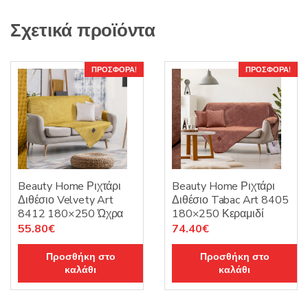
Σχετικά προϊόντα
ΠΡΟΣΦΟΡΆ!
ΠΡΟΣΦΟΡΆ!
Beauty Home Ριχτάρι
Beauty Home Ριχτάρι
Διθέσιο Velvety Art
Διθέσιο Tabac Art 8405
8412 180×250 Ώχρα
180×250 Κεραμιδί
Original
Η
Original
Η
55.80
€
74.40
€
price
τρέχουσα
price
τρέχουσα
Προσθήκη στο
Προσθήκη στο
was:
τιμή
was:
τιμή
καλάθι
καλάθι
93.00€.
είναι:
93.00€.
είναι:
55.80€.
74.40€.