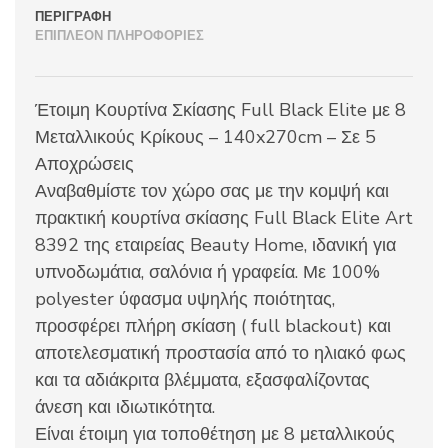
No1
ΠΕΡΙΓΡΑΦΉ
140x270
ΕΠΙΠΛΈΟΝ ΠΛΗΡΟΦΟΡΊΕΣ
Πάγου
ποσότητα
Έτοιμη Κουρτίνα Σκίασης Full Black Elite με 8
Μεταλλικούς Κρίκους – 140x270cm – Σε 5
Αποχρώσεις
Αναβαθμίστε τον χώρο σας με την κομψή και
πρακτική κουρτίνα σκίασης Full Black Elite Art
8392 της εταιρείας Beauty Home, ιδανική για
υπνοδωμάτια, σαλόνια ή γραφεία. Με 100%
polyester ύφασμα υψηλής ποιότητας,
προσφέρει πλήρη σκίαση ( full blackout) και
αποτελεσματική προστασία από το ηλιακό φως
και τα αδιάκριτα βλέμματα, εξασφαλίζοντας
άνεση και ιδιωτικότητα.
Είναι έτοιμη για τοποθέτηση με 8 μεταλλικούς