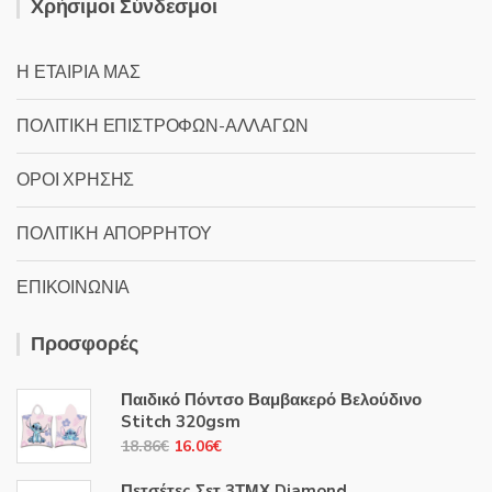
Χρήσιμοι Σύνδεσμοι
Η ΕΤΑΙΡΙΑ ΜΑΣ
ΠΟΛΙΤΙΚΗ ΕΠΙΣΤΡΟΦΩΝ-ΑΛΛΑΓΩΝ
ΟΡΟΙ ΧΡΗΣΗΣ
ΠΟΛΙΤΙΚΗ ΑΠΟΡΡΗΤΟΥ
ΕΠΙΚΟΙΝΩΝΙΑ
Προσφορές
Παιδικό Πόντσο Βαμβακερό Βελούδινο
Stitch 320gsm
Original
Η
18.86
€
16.06
€
price
τρέχουσα
Πετσέτες Σετ 3ΤΜΧ Diamond