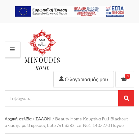
2310 311 448
M
E
N
U
0
Ο λογαριασμός μου
S
e
S
C
a
e
a
r
a
t
Αρχική σελίδα
/
ΣΑΛΟΝΙ
/ Beauty Home Κουρτίνα Full Blackout
r
c
e
σκίασης με 8 κρίκους Elite Art 8392 Ice-No1 140×270 Πάγου
c
h
g
h
p
o