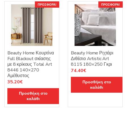
ΠΡΟΣΦΟΡΆ!
ΠΡΟΣΦΟΡΆ!
Beauty Home Κουρτίνα
Beauty Home Ριχτάρι
Full Blackout σκίασης
Διθέσιο Artistic Art
με 8 κρίκους Total Art
8115 180×250 Γκρι
8446 140×270
Original
Η
74.40
€
Αμέθυστος
price
τρέχουσα
Original
Η
35.20
€
Προσθήκη στο
was:
τιμή
καλάθι
price
τρέχουσα
93.00€.
είναι:
Προσθήκη στο
was:
τιμή
74.40€.
καλάθι
44.00€.
είναι:
35.20€.