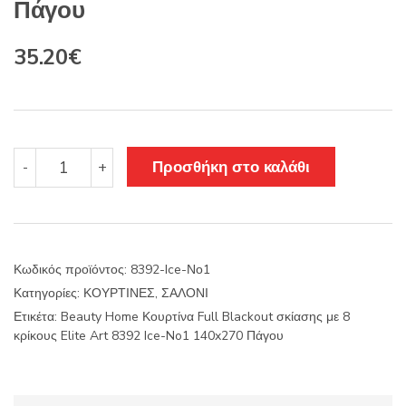
Πάγου
Original
Η
35.20
€
price
τρέχουσα
was:
τιμή
44.00€.
είναι:
Beauty
Προσθήκη στο καλάθι
-
+
Home
35.20€.
Κουρτίνα
Full
Blackout
σκίασης
Κωδικός προϊόντος:
8392-Ice-Νο1
με
Κατηγορίες:
ΚΟΥΡΤΙΝΕΣ
,
ΣΑΛΟΝΙ
8
κρίκους
Ετικέτα:
Beauty Home Κουρτίνα Full Blackout σκίασης με 8
Elite
κρίκους Elite Art 8392 Ice-No1 140x270 Πάγου
Art
8392
Ice-