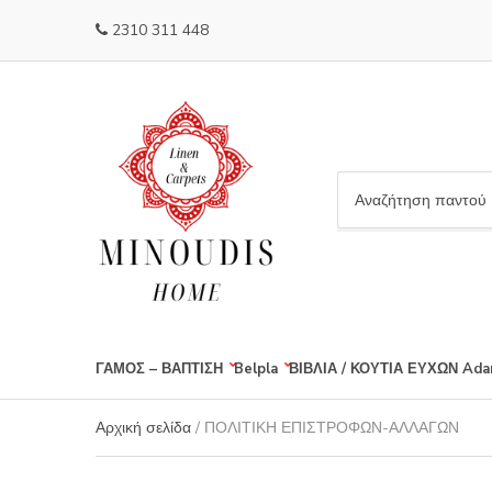
2310 311 448
C
a
t
e
g
o
r
ΓΑΜΟΣ – ΒΑΠΤΙΣΗ
Belpla
ΒΙΒΛΙΑ / ΚΟΥΤΙΑ ΕΥΧΩΝ
Ada
y
n
a
Αρχική σελίδα
/ ΠΟΛΙΤΙΚΗ ΕΠΙΣΤΡΟΦΩΝ-ΑΛΛΑΓΩΝ
m
e