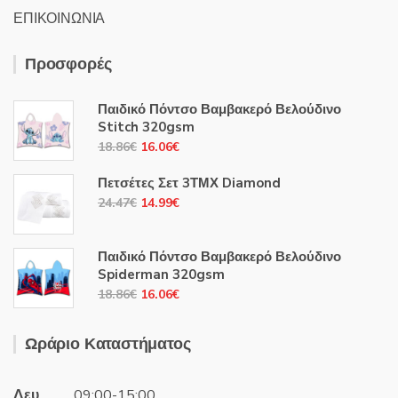
ΕΠΙΚΟΙΝΩΝΙΑ
Προσφορές
Παιδικό Πόντσο Βαμβακερό Βελούδινο
Stitch 320gsm
Original
Η
18.86
€
16.06
€
price
τρέχουσα
Πετσέτες Σετ 3ΤΜΧ Diamond
was:
τιμή
Original
Η
24.47
€
14.99
€
18.86€.
είναι:
price
τρέχουσα
16.06€.
was:
τιμή
Παιδικό Πόντσο Βαμβακερό Βελούδινο
24.47€.
είναι:
Spiderman 320gsm
14.99€.
Original
Η
18.86
€
16.06
€
price
τρέχουσα
was:
τιμή
Ωράριο Καταστήματος
18.86€.
είναι:
16.06€.
Δευ
09:00-15:00