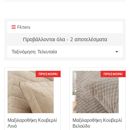
r
r
o
y
d
n
u
a
Filters
c
m
t
e
Sorted
Προβάλλονται όλα - 2 αποτελέσματα
s
by
:
latest
ΠΡΟΣΦΟΡΆ!
ΠΡΟΣΦΟΡΆ!
Μαξιλαροθήκη Κουβερλί
Μαξιλαροθήκη Κουβερλί
Λινό
Βελούδο