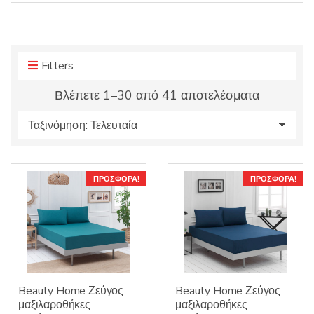
r
r
o
y
d
n
u
a
Filters
c
m
t
e
Sorted
Βλέπετε 1–30 από 41 αποτελέσματα
s
by
:
latest
ΠΡΟΣΦΟΡΆ!
ΠΡΟΣΦΟΡΆ!
Beauty Home Ζεύγος
Beauty Home Ζεύγος
μαξιλαροθήκες
μαξιλαροθήκες