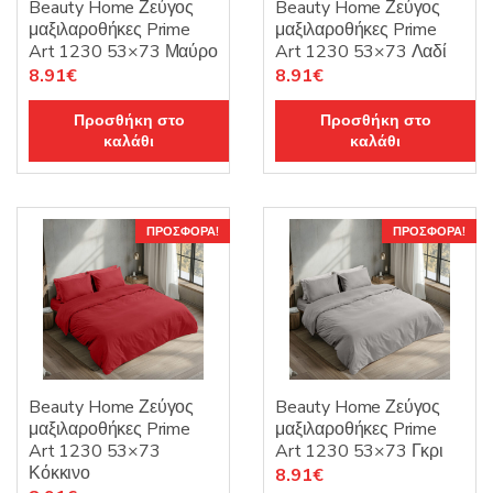
Beauty Home Ζεύγος
Beauty Home Ζεύγος
μαξιλαροθήκες Prime
μαξιλαροθήκες Prime
Art 1230 53×73 Μαύρο
Art 1230 53×73 Λαδί
Original
Η
Original
Η
8.91
€
8.91
€
price
τρέχουσα
price
τρέχουσα
Προσθήκη στο
Προσθήκη στο
was:
τιμή
was:
τιμή
καλάθι
καλάθι
9.90€.
είναι:
9.90€.
είναι:
8.91€.
8.91€.
ΠΡΟΣΦΟΡΆ!
ΠΡΟΣΦΟΡΆ!
Beauty Home Ζεύγος
Beauty Home Ζεύγος
μαξιλαροθήκες Prime
μαξιλαροθήκες Prime
Art 1230 53×73
Art 1230 53×73 Γκρι
Κόκκινο
Original
Η
8.91
€