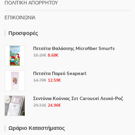
ΠΟΛΙΤΙΚΗ ΑΠΟΡΡΗΤΟΥ
ΕΠΙΚΟΙΝΩΝΙΑ
Προσφορές
Πετσέτα Θαλάσσης Microfiber Smurfs
Original
Η
10.20
€
8.68
€
price
τρέχουσα
was:
τιμή
Πετσέτα Παρεό Seapearl
10.20€.
είναι:
Original
Η
14.78
€
12.59
€
8.68€.
price
τρέχουσα
was:
τιμή
Σεντόνια Κούνιας Σετ Carousel Λευκό-Ροζ
14.78€.
είναι:
Original
Η
29.31
€
24.96
€
12.59€.
price
τρέχουσα
was:
τιμή
29.31€.
είναι:
Ωράριο Καταστήματος
24.96€.