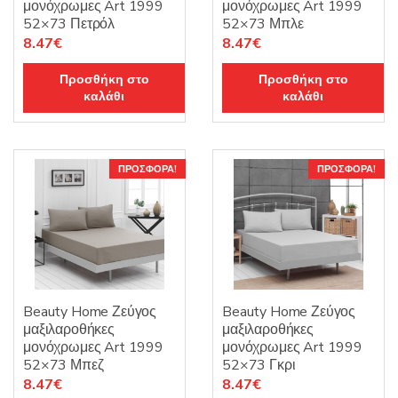
μονόχρωμες Art 1999
μονόχρωμες Art 1999
52×73 Πετρόλ
52×73 Μπλε
Original
Η
Original
Η
8.47
€
8.47
€
price
τρέχουσα
price
τρέχουσα
Προσθήκη στο
Προσθήκη στο
was:
τιμή
was:
τιμή
καλάθι
καλάθι
12.10€.
είναι:
12.10€.
είναι:
8.47€.
8.47€.
ΠΡΟΣΦΟΡΆ!
ΠΡΟΣΦΟΡΆ!
Beauty Home Ζεύγος
Beauty Home Ζεύγος
μαξιλαροθήκες
μαξιλαροθήκες
μονόχρωμες Art 1999
μονόχρωμες Art 1999
52×73 Μπεζ
52×73 Γκρι
Original
Η
Original
Η
8.47
€
8.47
€