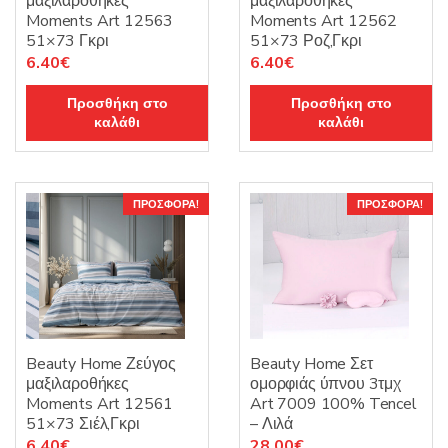
μαξιλαροθήκες
μαξιλαροθήκες
Moments Art 12563
Moments Art 12562
51×73 Γκρι
51×73 Ροζ,Γκρι
Original
Η
Original
Η
6.40
€
6.40
€
price
τρέχουσα
price
τρέχουσα
Προσθήκη στο
Προσθήκη στο
was:
τιμή
was:
τιμή
καλάθι
καλάθι
8.00€.
είναι:
8.00€.
είναι:
6.40€.
6.40€.
ΠΡΟΣΦΟΡΆ!
ΠΡΟΣΦΟΡΆ!
Beauty Home Ζεύγος
Beauty Home Σετ
μαξιλαροθήκες
ομορφιάς ύπνου 3τμχ
Moments Art 12561
Art 7009 100% Tencel
51×73 Σιέλ,Γκρι
– Λιλά
Original
Η
Original
Η
6.40
€
28.00
€