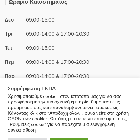
was:
τιμή
Ωράριο Καταστήματος
31.00€.
είναι:
27.90€.
Δευ
09:00-15:00
Τρι
09:00-14:00 & 17:00-20:30
Τετ
09:00-15:00
Πεμ
09:00-14:00 & 17:00-20:30
Παρ
09:00-14:00 & 17:00-20:30
Συμμόρφωση ΓΚΠΔ
Σαβ
09:00-15:00
Χρησιμοποιούμε cookies στον ιστότοπό μας για να σας
προσφέρουμε την πιο σχετική εμπειρία, θυμόμαστε τις
Κυρ
Κλειστά
προτιμήσεις σας και επαναλαμβανόμενες επισκέψεις.
Κάνοντας κλικ στο "Αποδοχή όλων", συναινείτε στη χρήση
ΟΛΩΝ των cookies. Ωστόσο, μπορείτε να επισκεφτείτε τις
"Ρυθμίσεις cookie" για να παρέχετε μια ελεγχόμενη
συγκατάθεση.
© 2025 Minoudis Home. All Rights Reserved