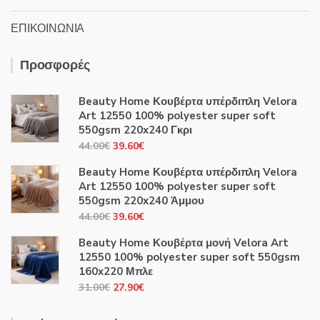
ΕΠΙΚΟΙΝΩΝΙΑ
Προσφορές
Beauty Home Κουβέρτα υπέρδιπλη Velora
Art 12550 100% polyester super soft
550gsm 220x240 Γκρι
Original
Η
44.00
€
39.60
€
price
τρέχουσα
Beauty Home Κουβέρτα υπέρδιπλη Velora
was:
τιμή
Art 12550 100% polyester super soft
44.00€.
είναι:
550gsm 220x240 Άμμου
39.60€.
Original
Η
44.00
€
39.60
€
price
τρέχουσα
Beauty Home Κουβέρτα μονή Velora Art
was:
τιμή
12550 100% polyester super soft 550gsm
44.00€.
είναι:
160x220 Μπλε
39.60€.
Original
Η
31.00
€
27.90
€
price
τρέχουσα