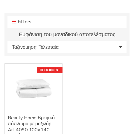
r
r
o
y
d
n
u
Filters
a
c
m
Εμφάνιση του μοναδικού αποτελέσματος
t
e
s
:
ΠΡΟΣΦΟΡΆ!
Beauty Home Βρεφικό
πάπλωμα με μαξιλάρι
Art 4090 100×140