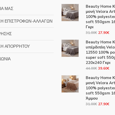
Beauty Home Κ
ΙΑ ΜΑΣ
μονή Velora Ar
100% polyester
ΚΗ ΕΠΙΣΤΡΟΦΩΝ-ΑΛΛΑΓΩΝ
soft 550gsm 1
Γκρι
Original
Η
31.00
€
27.90
€
ΡΗΣΗΣ
price
τρ
Beauty Home Κ
was:
τιμ
ΚΗ ΑΠΟΡΡΗΤΟΥ
υπέρδιπλη Velo
31.00€.
είν
12550 100% po
27
super soft 55
ΝΩΝΙΑ
220x240 Γκρι
Original
Η
44.00
€
39.60
€
price
τρ
Beauty Home Κ
was:
τιμ
μονή Velora Ar
44.00€.
είν
100% polyester
39
soft 550gsm 1
Άμμου
Original
Η
31.00
€
27.90
€
price
τρ