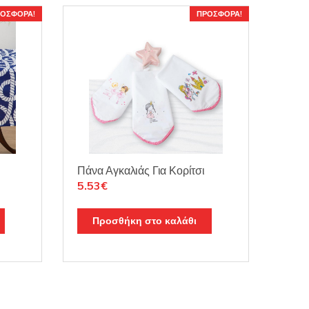
ΟΣΦΟΡΆ!
ΠΡΟΣΦΟΡΆ!
Πάνα Αγκαλιάς Για Κορίτσι
Original
Η
5.53
€
price
τρέχουσα
was:
τιμή
Προσθήκη στο καλάθι
6.50€.
είναι:
5.53€.