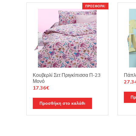
ΠΡΟΣΦΟΡΆ!
Κουβερλί Σετ Πριγκίπισσα Π-23
Πάπλ
Μονό
Origi
27.3
Original
Η
17.36
€
price
price
τρέχουσα
was:
Πρ
was:
τιμή
38.7
Προσθήκη στο καλάθι
23.50€.
είναι:
17.36€.