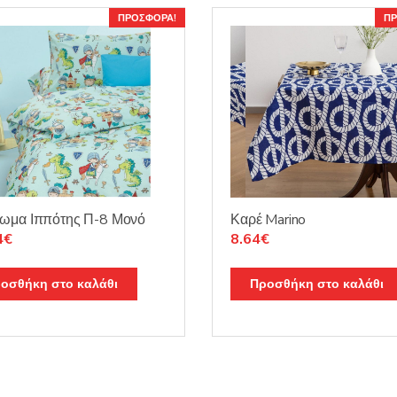
ΠΡΟΣΦΟΡΆ!
ΠΡ
ωμα Ιππότης Π-8 Μονό
Καρέ Marino
nal
Η
Original
Η
4
€
8.64
€
τρέχουσα
price
τρέχουσα
τιμή
was:
τιμή
οσθήκη στο καλάθι
Προσθήκη στο καλάθι
4€.
είναι:
10.15€.
είναι:
27.34€.
8.64€.