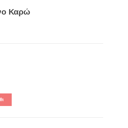
νο Καρώ
θι