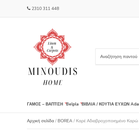
2310 311 448
C
a
t
e
g
o
r
ΓΑΜΟΣ – ΒΑΠΤΙΣΗ
Belpla
ΒΙΒΛΙΑ / ΚΟΥΤΙΑ ΕΥΧΩΝ
Ada
y
n
a
Αρχική σελίδα
/
BOREA
/ Καρέ Αδιαβροχοποιημένο Καρώ
m
e