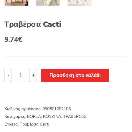
Τραβέρσα Cacti
Original
Η
9.74
€
price
τρέχουσα
was:
τιμή
11.45€.
είναι:
Τραβέρσα
Προσθήκη στο καλάθι
-
+
Cacti
9.74€.
ποσότητα
Κωδικός προϊόντος:
030801092106
Κατηγορίες:
BOREA
,
ΚΟΥΖΙΝΑ
,
ΤΡΑΒΕΡΣΕΣ
Ετικέτα:
Τραβέρσα Cacti