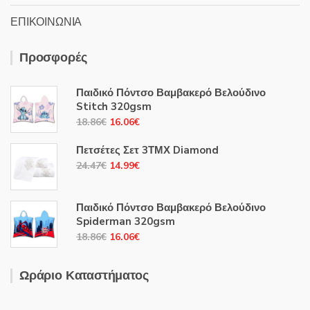
ΕΠΙΚΟΙΝΩΝΙΑ
Προσφορές
Παιδικό Πόντσο Βαμβακερό Βελούδινο
Stitch 320gsm
Original
Η
18.86
€
16.06
€
price
τρέχουσα
Πετσέτες Σετ 3ΤΜΧ Diamond
was:
τιμή
Original
Η
24.47
€
14.99
€
18.86€.
είναι:
price
τρέχουσα
16.06€.
was:
τιμή
Παιδικό Πόντσο Βαμβακερό Βελούδινο
24.47€.
είναι:
Spiderman 320gsm
14.99€.
Original
Η
18.86
€
16.06
€
price
τρέχουσα
was:
τιμή
Ωράριο Καταστήματος
18.86€.
είναι:
16.06€.