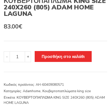
ΚΟΥΒΕΡΤΟΠΑΠΛΩΜΑ KING SIZE
240X260 (805) ADAM HOME
LAGUNA
83.00
€
ΚΟΥΒΕΡΤΟΠΑΠΛΩΜΑ
Προσθήκη στο καλάθι
-
+
KING
SIZE
240X260
(805)
ADAM
Κωδικός προϊόντος:
AH-60409080571
HOME
Κατηγορίες:
Adamhome
,
Κουβερτοπαπλώματα king size
LAGUNA
ποσότητα
Ετικέτα:
ΚΟΥΒΕΡΤΟΠΑΠΛΩΜΑ KING SIZE 240X260 (805) ADAM
HOME LAGUNA