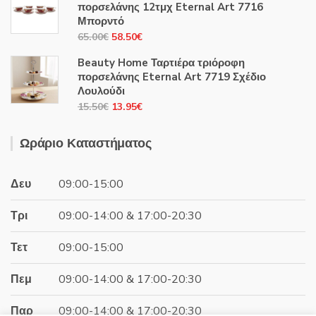
was:
τιμή
πορσελάνης 12τμχ Eternal Art 7716
44.00€.
είναι:
Μπορντό
39.60€.
Original
Η
65.00
€
58.50
€
price
τρέχουσα
Beauty Home Ταρτιέρα τριόροφη
was:
τιμή
πορσελάνης Eternal Art 7719 Σχέδιο
65.00€.
είναι:
Λουλούδι
58.50€.
Original
Η
15.50
€
13.95
€
price
τρέχουσα
was:
τιμή
Ωράριο Καταστήματος
15.50€.
είναι:
13.95€.
Δευ
09:00-15:00
Τρι
09:00-14:00 & 17:00-20:30
Τετ
09:00-15:00
Πεμ
09:00-14:00 & 17:00-20:30
Παρ
09:00-14:00 & 17:00-20:30