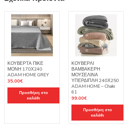
ΚΟΥΒΕΡΤΑ ΠΙΚΕ
ΚΟΥΒΕΡΛΙ
ΜΟΝΗ 170Χ240
ΒΑΜΒΑΚΕΡΗ
ADAM HOME GREY
ΜΟΥΣΕΛΙΝΑ
ΥΠΕΡΔΙΠΛΗ 240Χ250
35.00
€
ADAM HOME – Chaki
61
Προσθήκη στο
99.00
€
καλάθι
Προσθήκη στο
καλάθι