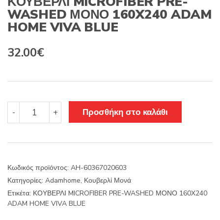
ΚΟΥΒΕΡΛΙ MICROFIBER PRE-
WASHED ΜΟΝΟ 160X240 ADAM
HOME VIVA BLUE
32.00
€
ΚΟΥΒΕΡΛΙ
Προσθήκη στο καλάθι
-
+
MICROFIBER
PRE-
WASHED
ΜΟΝΟ
160X240
Κωδικός προϊόντος:
AH-60367020603
ADAM
Κατηγορίες:
Adamhome
,
Κουβερλί Μονά
HOME
VIVA
Ετικέτα:
ΚΟΥΒΕΡΛΙ MICROFIBER PRE-WASHED ΜΟΝΟ 160X240
BLUE
ADAM HOME VIVA BLUE
ποσότητα