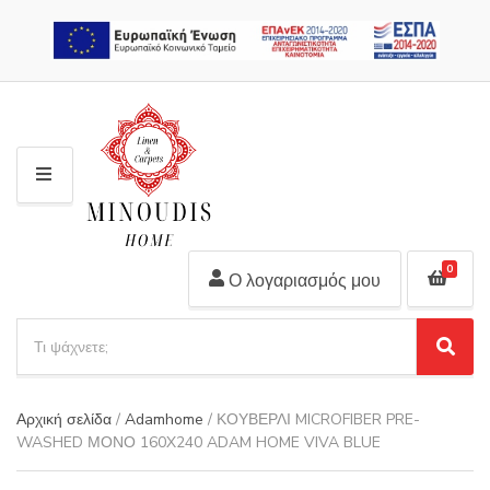
2310 311 448
M
E
N
U
0
Ο λογαριασμός μου
S
e
S
C
a
e
a
r
a
t
Αρχική σελίδα
/
Adamhome
/ ΚΟΥΒΕΡΛΙ MICROFIBER PRE-
r
c
e
WASHED ΜΟΝΟ 160X240 ADAM HOME VIVA BLUE
c
h
g
h
p
o