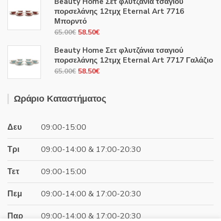
Beauty Home Σετ φλυτζάνια τσαγιού
was:
τιμή
πορσελάνης 12τμχ Eternal Art 7716
44.00€.
είναι:
Μπορντό
39.60€.
Original
Η
65.00
€
58.50
€
price
τρέχουσα
Beauty Home Σετ φλυτζάνια τσαγιού
was:
τιμή
πορσελάνης 12τμχ Eternal Art 7717 Γαλάζιο
65.00€.
είναι:
Original
Η
65.00
€
58.50
€
58.50€.
price
τρέχουσα
was:
τιμή
Ωράριο Καταστήματος
65.00€.
είναι:
58.50€.
Δευ
09:00-15:00
Τρι
09:00-14:00 & 17:00-20:30
Τετ
09:00-15:00
Πεμ
09:00-14:00 & 17:00-20:30
Παρ
09:00-14:00 & 17:00-20:30