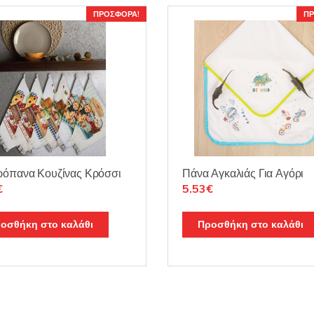
ΠΡΟΣΦΟΡΆ!
ΠΡ
ρόπανα Κουζίνας Κρόσσι
Πάνα Αγκαλιάς Για Αγόρι
nal
Η
Original
Η
€
5.53
€
τρέχουσα
price
τρέχουσα
τιμή
was:
τιμή
οσθήκη στο καλάθι
Προσθήκη στο καλάθι
.
είναι:
6.50€.
είναι:
2.43€.
5.53€.