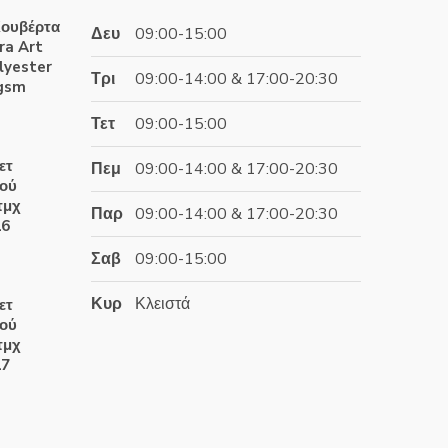
ουβέρτα
Δευ
09:00-15:00
ra Art
lyester
Τρι
09:00-14:00 & 17:00-20:30
0gsm
Τετ
09:00-15:00
έχουσα
ετ
Πεμ
09:00-14:00 & 17:00-20:30
ή
ιού
αι:
τμχ
Παρ
09:00-14:00 & 17:00-20:30
.60€.
16
Σαβ
09:00-15:00
έχουσα
Κυρ
Κλειστά
ετ
ή
ιού
αι:
τμχ
.50€.
17
έχουσα