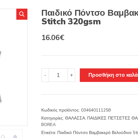
s
:
Παιδικό Πόντσο Βαμβα
Stitch 320gsm
Original
Η
16.06
€
price
τρέχουσα
was:
τιμή
18.86€.
είναι:
Παιδικό
Προσθήκη στο καλά
-
+
Πόντσο
16.06€.
Βαμβακερό
Βελούδινο
Stitch
320gsm
Κωδικός προϊόντος:
034640111258
ποσότητα
Κατηγορίες:
ΘΑΛΑΣΣΑ
,
ΠΑΙΔΙΚΕΣ ΠΕΤΣΕΤΕΣ ΘΑ
BOREA
Ετικέτα:
Παιδικό Πόντσο Βαμβακερό Βελούδινο St