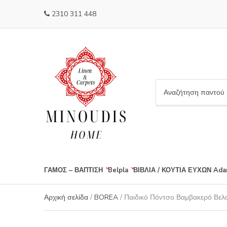
2310 311 448
C
a
t
e
g
o
r
ΓΑΜΟΣ – ΒΑΠΤΙΣΗ
Belpla
ΒΙΒΛΙΑ / ΚΟΥΤΙΑ ΕΥΧΩΝ
Ada
y
n
a
Αρχική σελίδα
/
BOREA
/ Παιδικό Πόντσο Βαμβακερό Βελ
m
e