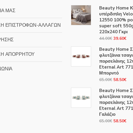
Beauty Home Κ
ΙΑ ΜΑΣ
υπέρδιπλη Velo
12550 100% po
ΚΗ ΕΠΙΣΤΡΟΦΩΝ-ΑΛΛΑΓΩΝ
super soft 55
220x240 Γκρι
Original
Η
44.00
€
39.60
€
ΡΗΣΗΣ
price
τρ
Beauty Home Σ
was:
τιμ
ΚΗ ΑΠΟΡΡΗΤΟΥ
φλυτζάνια τσαγ
44.00€.
είν
πορσελάνης 12
39
Eternal Art 77
ΝΩΝΙΑ
Μπορντό
Original
Η
65.00
€
58.50
€
price
τρ
Beauty Home Σ
was:
τιμ
φλυτζάνια τσαγ
65.00€.
είν
πορσελάνης 12
58
Eternal Art 77
Γαλάζιο
Original
Η
65.00
€
58.50
€
price
τρ