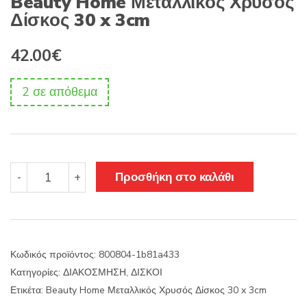
Beauty Home Μεταλλικός Χρυσός
Δίσκος 30 x 3cm
42.00
€
2 σε απόθεμα
Beauty
Προσθήκη στο καλάθι
-
+
Home
Μεταλλικός
Χρυσός
Δίσκος
30
Κωδικός προϊόντος:
800804-1b81a433
x
Κατηγορίες:
ΔΙΑΚΟΣΜΗΣΗ
,
ΔΙΣΚΟΙ
3cm
ποσότητα
Ετικέτα:
Beauty Home Μεταλλικός Χρυσός Δίσκος 30 x 3cm