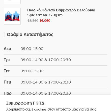
price
τρέχουσα
16.06€.
was:
τιμή
Παιδικό Πόντσο Βαμβακερό Βελούδινο
24.47€.
είναι:
Spiderman 320gsm
14.99€.
Original
Η
18.86
€
16.06
€
price
τρέχουσα
was:
τιμή
Ωράριο Καταστήματος
18.86€.
είναι:
16.06€.
Δευ
09:00-15:00
Τρι
09:00-14:00 & 17:00-20:30
Τετ
09:00-15:00
Πεμ
09:00-14:00 & 17:00-20:30
Παρ
09:00-14:00 & 17:00-20:30
Συμμόρφωση ΓΚΠΔ
Σαβ
09:00-15:00
Χρησιμοποιούμε cookies στον ιστότοπό μας για να σας