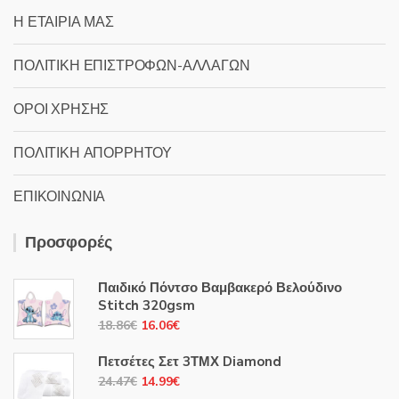
Η ΕΤΑΙΡΙΑ ΜΑΣ
ΠΟΛΙΤΙΚΗ ΕΠΙΣΤΡΟΦΩΝ-ΑΛΛΑΓΩΝ
ΟΡΟΙ ΧΡΗΣΗΣ
ΠΟΛΙΤΙΚΗ ΑΠΟΡΡΗΤΟΥ
ΕΠΙΚΟΙΝΩΝΙΑ
Προσφορές
Παιδικό Πόντσο Βαμβακερό Βελούδινο
Stitch 320gsm
Original
Η
18.86
€
16.06
€
price
τρέχουσα
Πετσέτες Σετ 3ΤΜΧ Diamond
was:
τιμή
Original
Η
24.47
€
14.99
€
18.86€.
είναι: