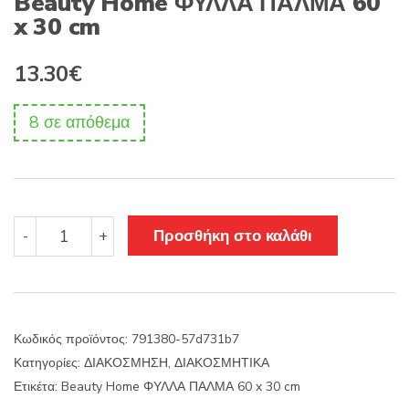
Beauty Home ΦΥΛΛΑ ΠΑΛΜΑ 60
x 30 cm
13.30
€
8 σε απόθεμα
Beauty
Προσθήκη στο καλάθι
-
+
Home
ΦΥΛΛΑ
ΠΑΛΜΑ
60
x
Κωδικός προϊόντος:
791380-57d731b7
30
Κατηγορίες:
ΔΙΑΚΟΣΜΗΣΗ
,
ΔΙΑΚΟΣΜΗΤΙΚΑ
cm
ποσότητα
Ετικέτα:
Beauty Home ΦΥΛΛΑ ΠΑΛΜΑ 60 x 30 cm