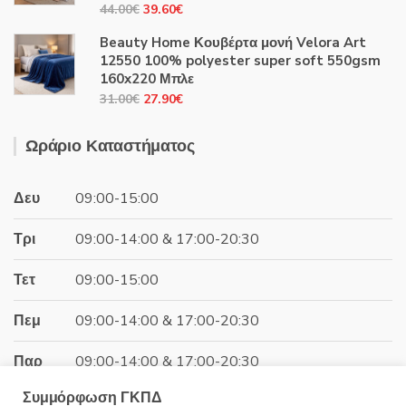
39.60€.
Original
Η
44.00
€
39.60
€
price
τρέχουσα
Beauty Home Κουβέρτα μονή Velora Art
was:
τιμή
12550 100% polyester super soft 550gsm
44.00€.
είναι:
160x220 Μπλε
39.60€.
Original
Η
31.00
€
27.90
€
price
τρέχουσα
was:
τιμή
Ωράριο Καταστήματος
31.00€.
είναι:
27.90€.
Δευ
09:00-15:00
Τρι
09:00-14:00 & 17:00-20:30
Τετ
09:00-15:00
Πεμ
09:00-14:00 & 17:00-20:30
Παρ
09:00-14:00 & 17:00-20:30
Συμμόρφωση ΓΚΠΔ
Σαβ
09:00-15:00