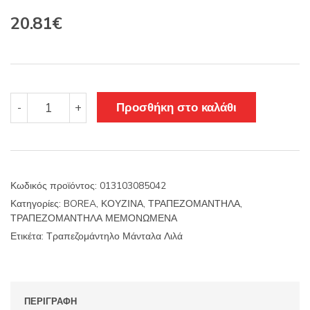
Original
Η
20.81
€
price
τρέχουσα
was:
τιμή
24.44€.
είναι:
Τραπεζομάντηλο
Προσθήκη στο καλάθι
-
+
Μάνταλα
20.81€.
Λιλά
ποσότητα
Κωδικός προϊόντος:
013103085042
Κατηγορίες:
BOREA
,
ΚΟΥΖΙΝΑ
,
ΤΡΑΠΕΖΟΜΑΝΤΗΛΑ
,
ΤΡΑΠΕΖΟΜΑΝΤΗΛΑ ΜΕΜΟΝΩΜΕΝΑ
Ετικέτα:
Τραπεζομάντηλο Μάνταλα Λιλά
ΠΕΡΙΓΡΑΦΉ