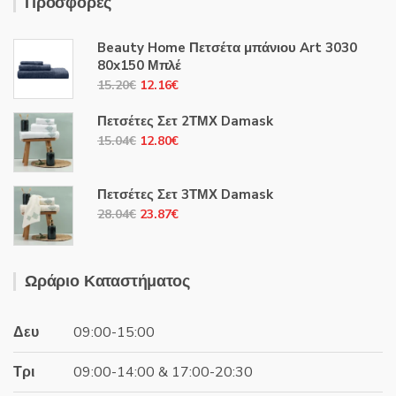
Προσφορές
Beauty Home Πετσέτα μπάνιου Art 3030
80x150 Μπλέ
Original
Η
15.20
€
12.16
€
price
τρέχουσα
Πετσέτες Σετ 2ΤΜΧ Damask
was:
τιμή
Original
Η
15.04
€
12.80
€
15.20€.
είναι:
price
τρέχουσα
12.16€.
was:
τιμή
Πετσέτες Σετ 3ΤΜΧ Damask
15.04€.
είναι:
Original
Η
28.04
€
23.87
€
12.80€.
price
τρέχουσα
was:
τιμή
28.04€.
είναι:
Ωράριο Καταστήματος
23.87€.
Δευ
09:00-15:00
Τρι
09:00-14:00 & 17:00-20:30