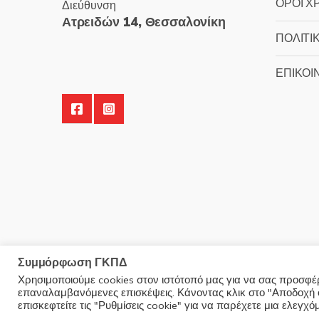
ΟΡΟΙ Χ
Διεύθυνση
Ατρειδών 14, Θεσσαλονίκη
ΠΟΛΙΤΙ
ΕΠΙΚΟΙ
Συμμόρφωση ΓΚΠΔ
Χρησιμοποιούμε cookies στον ιστότοπό μας για να σας προσφέρο
επαναλαμβανόμενες επισκέψεις. Κάνοντας κλικ στο "Αποδοχή ό
© 2025 Minoudis Home. All Rights Reserved
επισκεφτείτε τις "Ρυθμίσεις cookie" για να παρέχετε μια ελεγχ