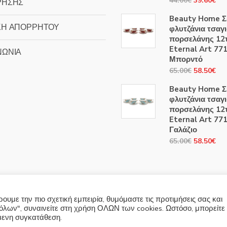
44.00
€
39.60
€
ΡΗΣΗΣ
price
τρ
Beauty Home Σ
was:
τιμ
ΚΗ ΑΠΟΡΡΗΤΟΥ
φλυτζάνια τσαγ
44.00€.
είν
πορσελάνης 12
39
Eternal Art 77
ΝΩΝΙΑ
Μπορντό
Original
Η
65.00
€
58.50
€
price
τρ
Beauty Home Σ
was:
τιμ
φλυτζάνια τσαγ
65.00€.
είν
πορσελάνης 12
58
Eternal Art 77
Γαλάζιο
Original
Η
65.00
€
58.50
€
price
τρ
was:
τιμ
65.00€.
είν
58
υμε την πιο σχετική εμπειρία, θυμόμαστε τις προτιμήσεις σας και
λων", συναινείτε στη χρήση ΟΛΩΝ των cookies. Ωστόσο, μπορείτε
όμενη συγκατάθεση.