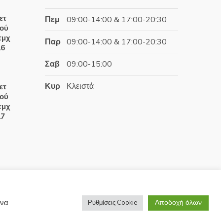
έχουσα
ετ
Πεμ
09:00-14:00 & 17:00-20:30
ή
ιού
αι:
τμχ
Παρ
09:00-14:00 & 17:00-20:30
.60€.
16
Σαβ
09:00-15:00
έχουσα
Κυρ
Κλειστά
ετ
ή
ιού
αι:
τμχ
.50€.
17
έχουσα
ή
αι:
.50€.
Αποδοχή όλων
 να
Ρυθμίσεις Cookie
Development by
Wrk.gr