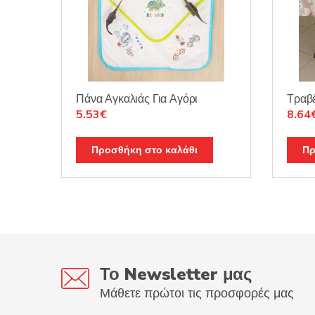
Πάνα Αγκαλιάς Για Αγόρι
Τραβ
Original
Η
Origi
5.53
€
8.64
price
τρέχουσα
price
was:
τιμή
was:
Προσθήκη στο καλάθι
Πρ
6.50€.
είναι:
10.1
5.53€.
Το Newsletter μας
Μάθετε πρώτοι τις προσφορές μας