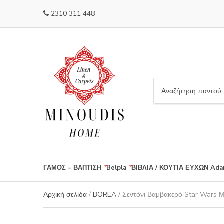
2310 311 448
C
a
t
e
g
o
r
ΓΑΜΟΣ – ΒΑΠΤΙΣΗ
Belpla
ΒΙΒΛΙΑ / ΚΟΥΤΙΑ ΕΥΧΩΝ
Ada
y
n
a
Αρχική σελίδα
/
BOREA
/ Σεντόνι Βαμβακερό Star Wars 
m
e