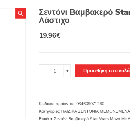
s
:
Σεντόνι Βαμβακερό Sta
Λάστιχο
Original
Η
19.96
€
price
τρέχουσα
was:
τιμή
23.45€.
είναι:
Σεντόνι
Προσθήκη στο καλά
-
+
Βαμβακερό
19.96€.
Star
Wars
Μονό
Με
Κωδικός προϊόντος:
034609071260
Λάστιχο
Κατηγορίες:
ΠΑΙΔΙΚΑ ΣΕΝΤΟΝΙΑ ΜΕΜΟΝΩΜΕΝΑ
ποσότητα
Ετικέτα:
Σεντόνι Βαμβακερό Star Wars Μονό Με Λ