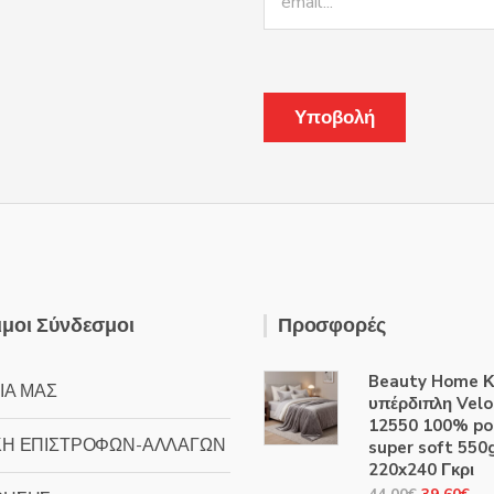
να
επιλεγούν
στη
σελίδα
του
προϊόντος
μοι Σύνδεσμοι
Προσφορές
Beauty Home Κ
ΙΑ ΜΑΣ
υπέρδιπλη Velo
12550 100% po
ΚΗ ΕΠΙΣΤΡΟΦΩΝ-ΑΛΛΑΓΩΝ
super soft 55
220x240 Γκρι
Original
Η