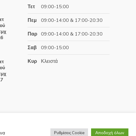
Τετ
09:00-15:00
έχουσα
ετ
Πεμ
09:00-14:00 & 17:00-20:30
ή
ιού
αι:
τμχ
Παρ
09:00-14:00 & 17:00-20:30
.60€.
16
Σαβ
09:00-15:00
έχουσα
Κυρ
Κλειστά
ετ
ή
ιού
αι:
τμχ
.50€.
17
έχουσα
ή
αι:
.50€.
Αποδοχή όλων
 να
Ρυθμίσεις Cookie