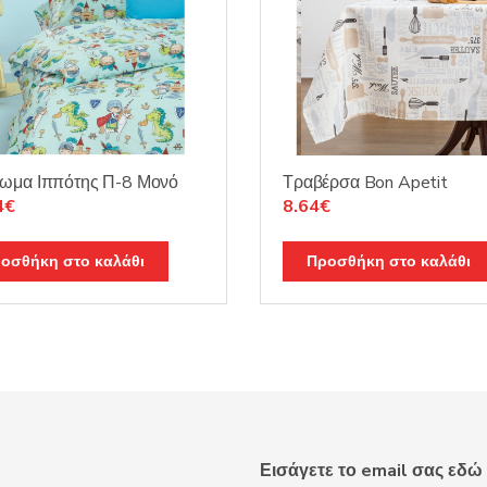
ωμα Ιππότης Π-8 Μονό
Τραβέρσα Bon Apetit
nal
Η
Original
Η
4
€
8.64
€
τρέχουσα
price
τρέχουσα
τιμή
was:
τιμή
οσθήκη στο καλάθι
Προσθήκη στο καλάθι
4€.
είναι:
10.15€.
είναι:
27.34€.
8.64€.
Εισάγετε το email σας εδώ