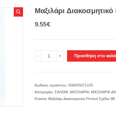
s
:
Μαξιλάρι Διακοσμητικό 
Original
Η
9.55
€
price
τρέχουσα
was:
τιμή
11.22€.
είναι:
Μαξιλάρι
Προσθήκη στο καλά
-
+
Διακοσμητικό
9.55€.
Printed
Σχέδιο
88
ποσότητα
Κωδικός προϊόντος:
006935071105
Κατηγορίες:
ΣΑΛΟΝΙ
,
ΜΑΞΙΛΑΡΙΑ
,
ΜΑΞΙΛΑΡΙΑ Δ
Ετικέτα:
Μαξιλάρι Διακοσμητικό Printed Σχέδιο 88