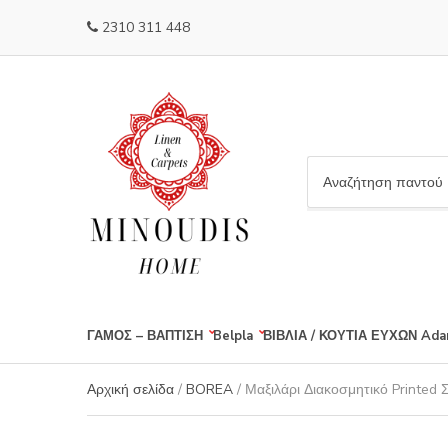
2310 311 448
C
a
t
e
g
o
r
ΓΑΜΟΣ – ΒΑΠΤΙΣΗ
Belpla
ΒΙΒΛΙΑ / ΚΟΥΤΙΑ ΕΥΧΩΝ
Ada
y
n
a
Αρχική σελίδα
/
BOREA
/ Μαξιλάρι Διακοσμητικό Printed 
m
e