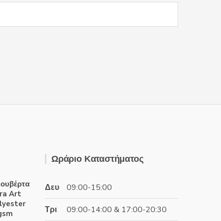
μπορούν
να
επιλεγούν
στη
σελίδα
του
προϊόντος
Ωράριο Καταστήματος
ουβέρτα
Δευ
09:00-15:00
ra Art
lyester
Τρι
09:00-14:00 & 17:00-20:30
0gsm