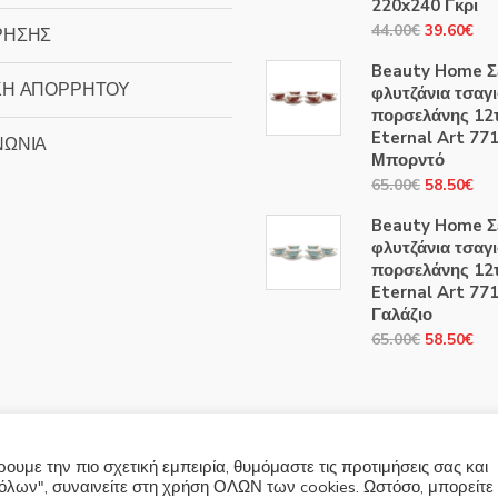
220x240 Γκρι
Original
Η
44.00
€
39.60
€
ΡΗΣΗΣ
price
τρ
Beauty Home Σ
was:
τιμ
ΚΗ ΑΠΟΡΡΗΤΟΥ
φλυτζάνια τσαγ
44.00€.
είν
πορσελάνης 12
39
Eternal Art 77
ΝΩΝΙΑ
Μπορντό
Original
Η
65.00
€
58.50
€
price
τρ
Beauty Home Σ
was:
τιμ
φλυτζάνια τσαγ
65.00€.
είν
πορσελάνης 12
58
Eternal Art 77
Γαλάζιο
Original
Η
65.00
€
58.50
€
price
τρ
was:
τιμ
65.00€.
είν
58
υμε την πιο σχετική εμπειρία, θυμόμαστε τις προτιμήσεις σας και
λων", συναινείτε στη χρήση ΟΛΩΝ των cookies. Ωστόσο, μπορείτε