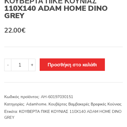
ΚΟΥΒΕΡΤΑ ΠΙΚΕ ΚΟΥΝΙΑΣ
110X140 ADAM HOME DINO
GREY
22.00
€
ΚΟΥΒΕΡΤΑ
Προσθήκη στο καλάθι
-
+
ΠΙΚΕ
ΚΟΥΝΙΑΣ
110X140
ADAM
HOME
Κωδικός προϊόντος:
AH-60197030151
DINO
Κατηγορίες:
Adamhome
,
Κουβέρτες Βαμβακερές Βρεφικές Κούνιας
GREY
ποσότητα
Ετικέτα:
ΚΟΥΒΕΡΤΑ ΠΙΚΕ ΚΟΥΝΙΑΣ 110X140 ADAM HOME DINO
GREY