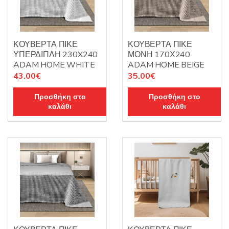
ΚΟΥΒΕΡΤΑ ΠΙΚΕ
ΚΟΥΒΕΡΤΑ ΠΙΚΕ
ΥΠΕΡΔΙΠΛΗ 230X240
ΜΟΝΗ 170Χ240
ADAM HOME WHITE
ADAM HOME BEIGE
43.00
€
35.00
€
Προσθήκη στο
Προσθήκη στο
καλάθι
καλάθι