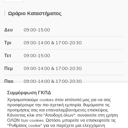
price
τρέχουσα
was:
τιμή
Ωράριο Καταστήματος
18.86€.
είναι:
16.06€.
Δευ
09:00-15:00
Τρι
09:00-14:00 & 17:00-20:30
Τετ
09:00-15:00
Πεμ
09:00-14:00 & 17:00-20:30
Παρ
09:00-14:00 & 17:00-20:30
Συμμόρφωση ΓΚΠΔ
Σαβ
09:00-15:00
Χρησιμοποιούμε cookies στον ιστότοπό μας για να σας
προσφέρουμε την πιο σχετική εμπειρία, θυμόμαστε τις
Κυρ
Κλειστά
προτιμήσεις σας και επαναλαμβανόμενες επισκέψεις.
Κάνοντας κλικ στο "Αποδοχή όλων", συναινείτε στη χρήση
ΟΛΩΝ των cookies. Ωστόσο, μπορείτε να επισκεφτείτε τις
"Ρυθμίσεις cookie" για να παρέχετε μια ελεγχόμενη