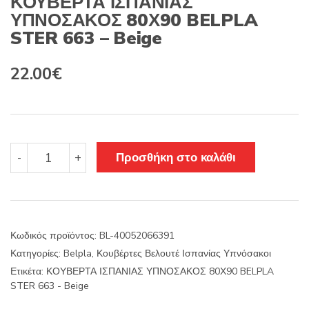
ΚΟΥΒΕΡΤΑ ΙΣΠΑΝΙΑΣ
ΥΠΝΟΣΑΚΟΣ 80Χ90 BELPLA
STER 663 – Beige
22.00
€
ΚΟΥΒΕΡΤΑ
Προσθήκη στο καλάθι
-
+
ΙΣΠΑΝΙΑΣ
ΥΠΝΟΣΑΚΟΣ
80Χ90
BELPLA
STER
Κωδικός προϊόντος:
BL-40052066391
663
Κατηγορίες:
Belpla
,
Κουβέρτες Βελουτέ Ισπανίας Υπνόσακοι
-
Beige
Ετικέτα:
ΚΟΥΒΕΡΤΑ ΙΣΠΑΝΙΑΣ ΥΠΝΟΣΑΚΟΣ 80Χ90 BELPLA
ποσότητα
STER 663 - Beige