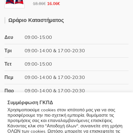
14.99€.
Original
Η
18.86
€
16.06
€
price
τρέχουσα
was:
τιμή
Ωράριο Καταστήματος
18.86€.
είναι:
16.06€.
Δευ
09:00-15:00
Τρι
09:00-14:00 & 17:00-20:30
Τετ
09:00-15:00
Πεμ
09:00-14:00 & 17:00-20:30
Παρ
09:00-14:00 & 17:00-20:30
Συμμόρφωση ΓΚΠΔ
Σαβ
09:00-15:00
Χρησιμοποιούμε cookies στον ιστότοπό μας για να σας
προσφέρουμε την πιο σχετική εμπειρία, θυμόμαστε τις
Κυρ
Κλειστά
προτιμήσεις σας και επαναλαμβανόμενες επισκέψεις.
Κάνοντας κλικ στο "Αποδοχή όλων", συναινείτε στη χρήση
ΟΛΩΝ των cookies. Ωστόσο, μπορείτε να επισκεφτείτε τις