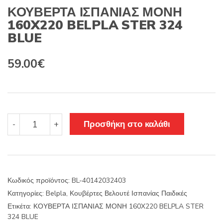
ΚΟΥΒΕΡΤΑ ΙΣΠΑΝΙΑΣ ΜΟΝΗ
160X220 BELPLA STER 324
BLUE
59.00
€
ΚΟΥΒΕΡΤΑ
Προσθήκη στο καλάθι
-
+
ΙΣΠΑΝΙΑΣ
ΜΟΝΗ
160X220
BELPLA
STER
Κωδικός προϊόντος:
BL-40142032403
324
Κατηγορίες:
Belpla
,
Κουβέρτες Βελουτέ Ισπανίας Παιδικές
BLUE
ποσότητα
Ετικέτα:
ΚΟΥΒΕΡΤΑ ΙΣΠΑΝΙΑΣ ΜΟΝΗ 160X220 BELPLA STER
324 BLUE