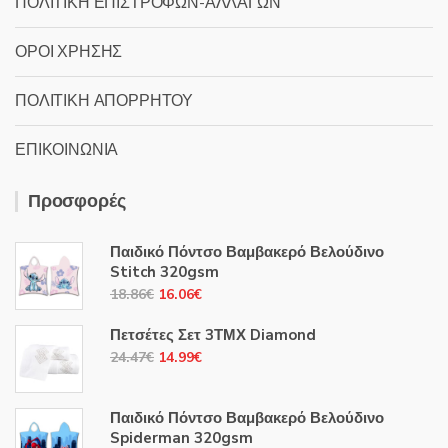
ΠΟΛΙΤΙΚΗ ΕΠΙΣΤΡΟΦΩΝ-ΑΛΛΑΓΩΝ
ΟΡΟΙ ΧΡΗΣΗΣ
ΠΟΛΙΤΙΚΗ ΑΠΟΡΡΗΤΟΥ
ΕΠΙΚΟΙΝΩΝΙΑ
Προσφορές
Παιδικό Πόντσο Βαμβακερό Βελούδινο
Stitch 320gsm
Original
Η
18.86
€
16.06
€
price
τρέχουσα
Πετσέτες Σετ 3ΤΜΧ Diamond
was:
τιμή
Original
Η
24.47
€
14.99
€
18.86€.
είναι:
price
τρέχουσα
16.06€.
was:
τιμή
Παιδικό Πόντσο Βαμβακερό Βελούδινο
24.47€.
είναι:
Spiderman 320gsm