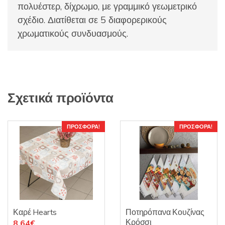
πολυέστερ, δίχρωμο, με γραμμικό γεωμετρικό
σχέδιο. Διατίθεται σε 5 διαφορερικούς
χρωματικούς συνδυασμούς.
Σχετικά προϊόντα
ΠΡΟΣΦΟΡΆ!
ΠΡΟΣΦΟΡΆ!
Καρέ Hearts
Ποτηρόπανα Κουζίνας
Κρόσσι
Original
Η
8.64
€