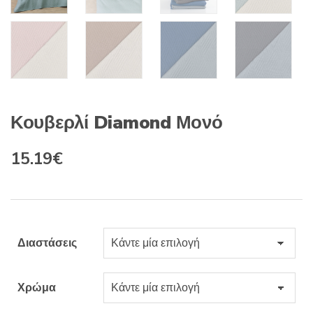
Κουβερλί Diamond Μονό
Original
Η
15.19
€
price
τρέχουσα
was:
τιμή
17.84€.
είναι:
Διαστάσεις
15.19€.
Χρώμα