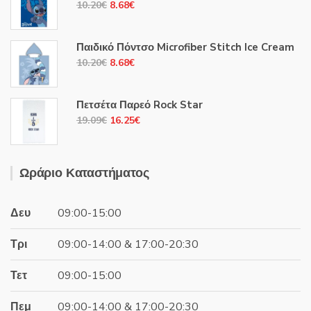
Original
Η
10.20
€
8.68
€
price
τρέχουσα
was:
τιμή
Παιδικό Πόντσο Microfiber Stitch Ice Cream
10.20€.
είναι:
Original
Η
10.20
€
8.68
€
8.68€.
price
τρέχουσα
was:
τιμή
Πετσέτα Παρεό Rock Star
10.20€.
είναι:
Original
Η
19.09
€
16.25
€
8.68€.
price
τρέχουσα
was:
τιμή
19.09€.
είναι:
Ωράριο Καταστήματος
16.25€.
Δευ
09:00-15:00
Τρι
09:00-14:00 & 17:00-20:30
Τετ
09:00-15:00
Πεμ
09:00-14:00 & 17:00-20:30