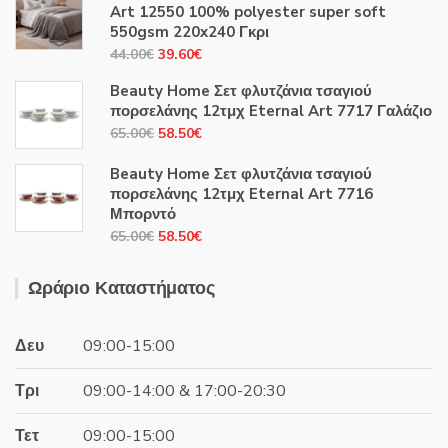
Art 12550 100% polyester super soft
550gsm 220x240 Γκρι
Original
Η
44.00
€
39.60
€
price
τρέχουσα
Beauty Home Σετ φλυτζάνια τσαγιού
was:
τιμή
πορσελάνης 12τμχ Eternal Art 7717 Γαλάζιο
44.00€.
είναι:
Original
Η
65.00
€
58.50
€
39.60€.
price
τρέχουσα
Beauty Home Σετ φλυτζάνια τσαγιού
was:
τιμή
πορσελάνης 12τμχ Eternal Art 7716
65.00€.
είναι:
Μπορντό
58.50€.
Original
Η
65.00
€
58.50
€
price
τρέχουσα
was:
τιμή
Ωράριο Καταστήματος
65.00€.
είναι:
58.50€.
Δευ
09:00-15:00
Τρι
09:00-14:00 & 17:00-20:30
Τετ
09:00-15:00