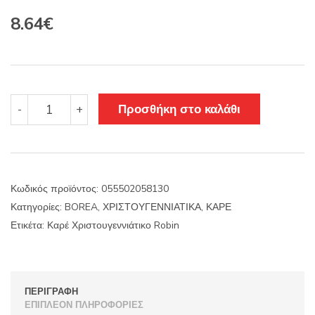
Original
Η
8.64
€
price
τρέχουσα
was:
τιμή
10.15€.
είναι:
Καρέ
Προσθήκη στο καλάθι
-
+
Χριστουγεννιάτικο
8.64€.
Robin
ποσότητα
Κωδικός προϊόντος:
055502058130
Κατηγορίες:
BOREA
,
ΧΡΙΣΤΟΥΓΕΝΝΙΑΤΙΚΑ
,
ΚΑΡΕ
Ετικέτα:
Καρέ Χριστουγεννιάτικο Robin
ΠΕΡΙΓΡΑΦΉ
ΕΠΙΠΛΈΟΝ ΠΛΗΡΟΦΟΡΊΕΣ