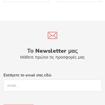
9.74€.
8.64€.
Το Newsletter μας
Μάθετε πρώτοι τις προσφορές μας
Εισάγετε το email σας εδώ