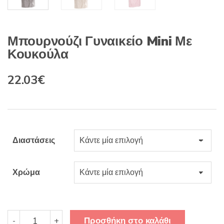
Μπουρνούζι Γυναικείο Mini Με
Κουκούλα
Original
Η
22.03
€
price
τρέχουσα
was:
τιμή
29.57€.
είναι:
Διαστάσεις
22.03€.
Χρώμα
Μπουρνούζι
Προσθήκη στο καλάθι
-
+