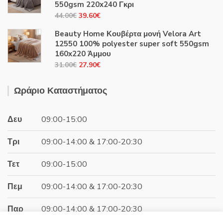
31.00€.
είναι:
550gsm 220x240 Γκρι
27.90€.
Original
Η
44.00
€
39.60
€
price
τρέχουσα
Beauty Home Κουβέρτα μονή Velora Art
was:
τιμή
12550 100% polyester super soft 550gsm
44.00€.
είναι:
160x220 Άμμου
39.60€.
Original
Η
31.00
€
27.90
€
price
τρέχουσα
was:
τιμή
Ωράριο Καταστήματος
31.00€.
είναι:
27.90€.
Δευ
09:00-15:00
Τρι
09:00-14:00 & 17:00-20:30
Τετ
09:00-15:00
Πεμ
09:00-14:00 & 17:00-20:30
Παρ
09:00-14:00 & 17:00-20:30