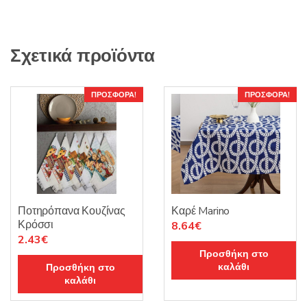
Σχετικά προϊόντα
ΠΡΟΣΦΟΡΆ!
ΠΡΟΣΦΟΡΆ!
Ποτηρόπανα Κουζίνας
Καρέ Marino
Κρόσσι
Original
Η
8.64
€
Original
Η
2.43
€
price
τρέχουσα
Προσθήκη στο
price
τρέχουσα
was:
τιμή
καλάθι
Προσθήκη στο
was:
τιμή
10.15€.
είναι:
καλάθι
2.85€.
είναι:
8.64€.
2.43€.