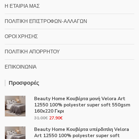
Η ΕΤΑΙΡΙΑ ΜΑΣ
ΠΟΛΙΤΙΚΗ ΕΠΙΣΤΡΟΦΩΝ-ΑΛΛΑΓΩΝ
ΟΡΟΙ ΧΡΗΣΗΣ
ΠΟΛΙΤΙΚΗ ΑΠΟΡΡΗΤΟΥ
ΕΠΙΚΟΙΝΩΝΙΑ
Προσφορές
Beauty Home Κουβέρτα μονή Velora Art
12550 100% polyester super soft 550gsm
160x220 Γκρι
Original
Η
31.00
€
27.90
€
price
τρέχουσα
Beauty Home Κουβέρτα υπέρδιπλη Velora
was:
τιμή
Art 12550 100% polyester super soft