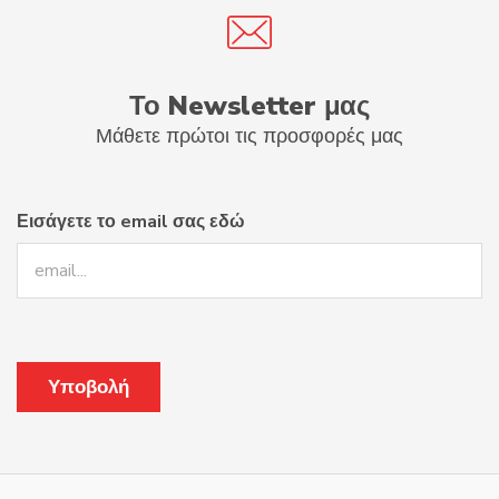
επιλογές
μπορούν
να
Το Newsletter μας
επιλεγούν
Μάθετε πρώτοι τις προσφορές μας
στη
σελίδα
του
Εισάγετε το email σας εδώ
προϊόντος