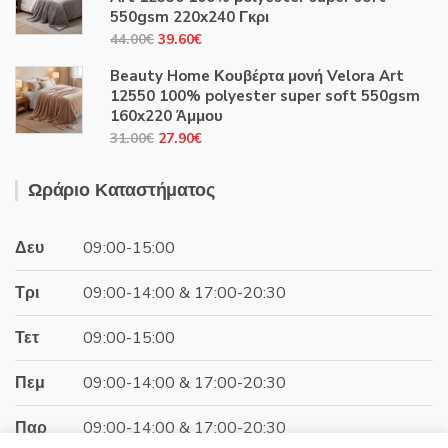
31.00€.
είναι:
550gsm 220x240 Γκρι
27.90€.
Original
Η
44.00
€
39.60
€
price
τρέχουσα
Beauty Home Κουβέρτα μονή Velora Art
was:
τιμή
12550 100% polyester super soft 550gsm
44.00€.
είναι:
160x220 Άμμου
39.60€.
Original
Η
31.00
€
27.90
€
price
τρέχουσα
was:
τιμή
Ωράριο Καταστήματος
31.00€.
είναι:
27.90€.
Δευ
09:00-15:00
Τρι
09:00-14:00 & 17:00-20:30
Τετ
09:00-15:00
Πεμ
09:00-14:00 & 17:00-20:30
Παρ
09:00-14:00 & 17:00-20:30