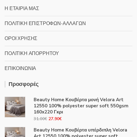
Η ΕΤΑΙΡΙΑ ΜΑΣ
ΠΟΛΙΤΙΚΗ ΕΠΙΣΤΡΟΦΩΝ-ΑΛΛΑΓΩΝ
ΟΡΟΙ ΧΡΗΣΗΣ
ΠΟΛΙΤΙΚΗ ΑΠΟΡΡΗΤΟΥ
ΕΠΙΚΟΙΝΩΝΙΑ
Προσφορές
Beauty Home Κουβέρτα μονή Velora Art
12550 100% polyester super soft 550gsm
160x220 Γκρι
Original
Η
31.00
€
27.90
€
price
τρέχουσα
Beauty Home Κουβέρτα υπέρδιπλη Velora
was:
τιμή
Art 12550 100% polyester super soft