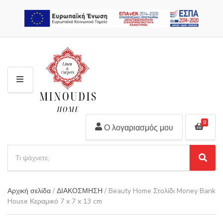
2310 311 448
M
E
N
U
0
Ο λογαριασμός μου
S
e
S
C
a
e
a
r
a
t
Αρχική σελίδα
/
ΔΙΑΚΟΣΜΗΣΗ
/ Beauty Home Στολίδι Money Bank
r
c
e
House Κεραμικό 7 x 7 x 13 cm
c
h
g
h
p
o