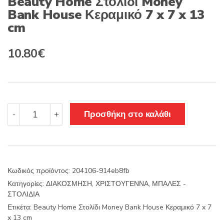
Beauty Home Στολίδι Money
Bank House Κεραμικό 7 x 7 x 13
cm
10.80
€
Beauty
Προσθήκη στο καλάθι
-
+
Home
Στολίδι
Money
Bank
House
Κωδικός προϊόντος:
204106-914eb8fb
Κεραμικό
Κατηγορίες:
ΔΙΑΚΟΣΜΗΣΗ
,
ΧΡΙΣΤΟΥΓΕΝΝΑ
,
ΜΠΑΛΕΣ -
7
ΣΤΟΛΙΔΙΑ
x
7
Ετικέτα:
Beauty Home Στολίδι Money Bank House Κεραμικό 7 x 7
x
x 13 cm