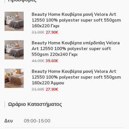
Beauty Home Κουβέρτα μονή Velora Art
12550 100% polyester super soft 550gsm
160x220 Γκρι
Original
Η
31.00
€
27.90
€
price
τρέχουσα
Beauty Home Κουβέρτα υπέρδιπλη Velora
was:
τιμή
Art 12550 100% polyester super soft
31.00€.
είναι:
550gsm 220x240 Γκρι
27.90€.
Original
Η
44.00
€
39.60
€
price
τρέχουσα
Beauty Home Κουβέρτα μονή Velora Art
was:
τιμή
12550 100% polyester super soft 550gsm
44.00€.
είναι:
160x220 Άμμου
39.60€.
Original
Η
31.00
€
27.90
€
price
τρέχουσα
was:
τιμή
Ωράριο Καταστήματος
31.00€.
είναι:
27.90€.
Δευ
09:00-15:00