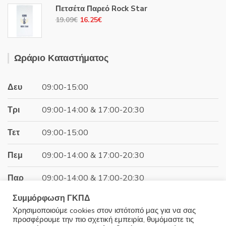
was:
τιμή
Πετσέτα Παρεό Rock Star
10.20€.
είναι:
Original
Η
19.09
€
16.25
€
8.68€.
price
τρέχουσα
was:
τιμή
19.09€.
είναι:
Ωράριο Καταστήματος
16.25€.
Δευ
09:00-15:00
Τρι
09:00-14:00 & 17:00-20:30
Τετ
09:00-15:00
Πεμ
09:00-14:00 & 17:00-20:30
Παρ
09:00-14:00 & 17:00-20:30
Συμμόρφωση ΓΚΠΔ
Σαβ
09:00-15:00
Χρησιμοποιούμε cookies στον ιστότοπό μας για να σας
προσφέρουμε την πιο σχετική εμπειρία, θυμόμαστε τις
Κυρ
Κλειστά