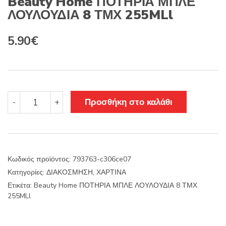
Beauty Home ΠΟΤΗΡΙΑ ΜΠΛΕ
ΛΟΥΛΟΥΔΙΑ 8 ΤΜΧ 255MLl
5.90
€
Beauty
Προσθήκη στο καλάθι
-
+
Home
ΠΟΤΗΡΙΑ
ΜΠΛΕ
ΛΟΥΛΟΥΔΙΑ
8
Κωδικός προϊόντος:
793763-c306ce07
ΤΜΧ
Κατηγορίες:
ΔΙΑΚΟΣΜΗΣΗ
,
ΧΑΡΤΙΝΑ
255MLl
ποσότητα
Ετικέτα:
Beauty Home ΠΟΤΗΡΙΑ ΜΠΛΕ ΛΟΥΛΟΥΔΙΑ 8 ΤΜΧ
255MLl