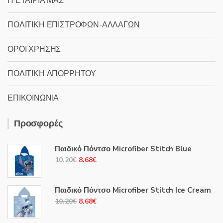
Η ΕΤΑΙΡΙΑ ΜΑΣ
ΠΟΛΙΤΙΚΗ ΕΠΙΣΤΡΟΦΩΝ-ΑΛΛΑΓΩΝ
ΟΡΟΙ ΧΡΗΣΗΣ
ΠΟΛΙΤΙΚΗ ΑΠΟΡΡΗΤΟΥ
ΕΠΙΚΟΙΝΩΝΙΑ
Προσφορές
Παιδικό Πόντσο Microfiber Stitch Blue
Original
Η
10.20
€
8.68
€
price
τρέχουσα
was:
τιμή
Παιδικό Πόντσο Microfiber Stitch Ice Cream
10.20€.
είναι:
Original
Η
10.20
€
8.68
€
8.68€.
price
τρέχουσα