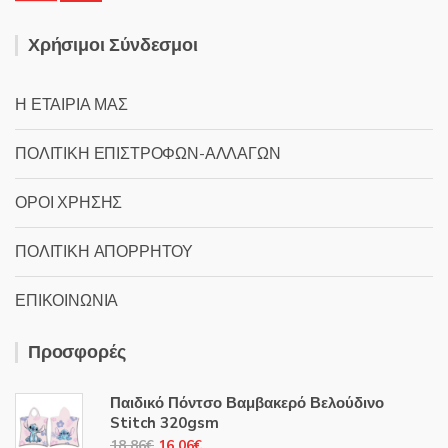
Χρήσιμοι Σύνδεσμοι
Η ΕΤΑΙΡΙΑ ΜΑΣ
ΠΟΛΙΤΙΚΗ ΕΠΙΣΤΡΟΦΩΝ-ΑΛΛΑΓΩΝ
ΟΡΟΙ ΧΡΗΣΗΣ
ΠΟΛΙΤΙΚΗ ΑΠΟΡΡΗΤΟΥ
ΕΠΙΚΟΙΝΩΝΙΑ
Προσφορές
Παιδικό Πόντσο Βαμβακερό Βελούδινο
Stitch 320gsm
Original
Η
18.86
€
16.06
€