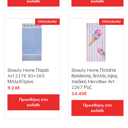
καλάθι
καλάθι
ΠΡΟΣΦΟΡΆ!
ΠΡΟΣΦΟΡΆ!
Beauty Home Παρεό
Beauty Home Πετσέτα
Art 2176 90×160
θαλάσσης διπλής όψης
Μπλε,Κίτρινο
παιδική Microfiber Αrt
2267 Ροζ
Original
Η
9.24
€
Original
Η
14.40
€
price
τρέχουσα
Προσθήκη στο
price
τρέχουσα
was:
τιμή
καλάθι
Προσθήκη στο
was:
τιμή
13.20€.
είναι:
καλάθι
16.00€.
είναι:
9.24€.
14.40€.