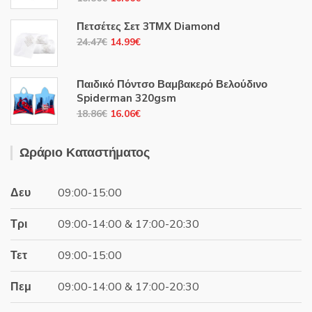
price
τρέχουσα
Πετσέτες Σετ 3ΤΜΧ Diamond
was:
τιμή
Original
Η
24.47
€
14.99
€
18.86€.
είναι:
price
τρέχουσα
16.06€.
was:
τιμή
Παιδικό Πόντσο Βαμβακερό Βελούδινο
24.47€.
είναι:
Spiderman 320gsm
14.99€.
Original
Η
18.86
€
16.06
€
price
τρέχουσα
was:
τιμή
Ωράριο Καταστήματος
18.86€.
είναι:
16.06€.
Δευ
09:00-15:00
Τρι
09:00-14:00 & 17:00-20:30
Τετ
09:00-15:00
Πεμ
09:00-14:00 & 17:00-20:30