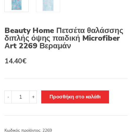
Beauty Home Πετσέτα θαλάσσης
διπλής όψης παιδική Microfiber
Αrt 2269 Βεραμάν
Original
Η
14.40
€
price
τρέχουσα
was:
τιμή
16.00€.
είναι:
Beauty
Προσθήκη στο καλάθι
-
+
Home
14.40€.
Πετσέτα
θαλάσσης
διπλής
όψης
Κωδικός προϊόντος:
2269