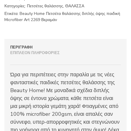
παιδική
Κατηγορίες:
Πετσέτες θαλάσσης
,
ΘΑΛΑΣΣΑ
Microfiber
Αrt
Ετικέτα:
Beauty Home Πετσέτα θαλάσσης διπλής όψης παιδική
2269
Microfiber Αrt 2269 Βεραμάν
Βεραμάν
ποσότητα
ΠΕΡΙΓΡΑΦΉ
ΕΠΙΠΛΈΟΝ ΠΛΗΡΟΦΟΡΊΕΣ
Ώρα για περιπέτειες στην παραλία με τις νέες
φανταστικές παιδικές πετσέτες θαλάσσης της
Beauty Home! Με μοναδικά σχέδια διπλής
όψης σε έντονα χρώματα, κάθε πετσέτα είναι
μια μικρή ιστορία γεμάτη χαρά! Φτιαγμένες από
100% microfiber 200gsm, είναι απαλές σαν
σύννεφο, υπερ-απορροφητικές και στεγνώνουν
πιο γρήγορα από το κυνηγητό στην άμμο! Δέκα