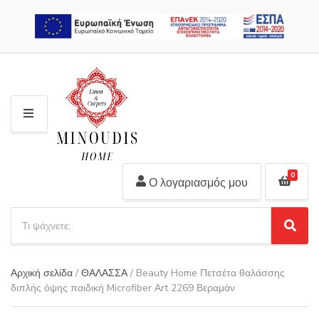
2310 311 448
M
E
N
U
0
Ο λογαριασμός μου
S
e
S
C
a
e
a
r
a
t
Αρχική σελίδα
/
ΘΑΛΑΣΣΑ
/ Beauty Home Πετσέτα θαλάσσης
r
c
e
διπλής όψης παιδική Microfiber Αrt 2269 Βεραμάν
c
h
g
h
p
o