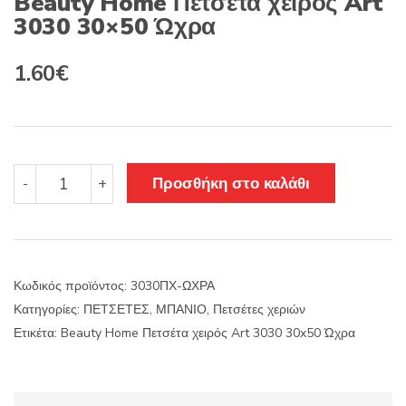
Beauty Home Πετσέτα χειρός Art
3030 30×50 Ώχρα
Original
Η
1.60
€
price
τρέχουσα
was:
τιμή
2.00€.
είναι:
Beauty
Προσθήκη στο καλάθι
-
+
Home
1.60€.
Πετσέτα
χειρός
Art
3030
Κωδικός προϊόντος:
3030ΠΧ-ΩΧΡΑ
30x50
Κατηγορίες:
ΠΕΤΣΕΤΕΣ
,
ΜΠΑΝΙΟ
,
Πετσέτες χεριών
Ώχρα
ποσότητα
Ετικέτα:
Beauty Home Πετσέτα χειρός Art 3030 30x50 Ώχρα