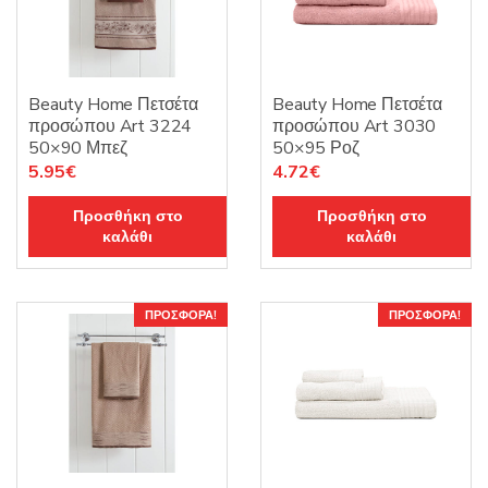
Beauty Home Πετσέτα
Beauty Home Πετσέτα
προσώπου Art 3224
προσώπου Art 3030
50×90 Μπεζ
50×95 Ροζ
Original
Η
Original
Η
5.95
€
4.72
€
price
τρέχουσα
price
τρέχουσα
Προσθήκη στο
Προσθήκη στο
was:
τιμή
was:
τιμή
καλάθι
καλάθι
8.50€.
είναι:
5.90€.
είναι:
5.95€.
4.72€.
ΠΡΟΣΦΟΡΆ!
ΠΡΟΣΦΟΡΆ!