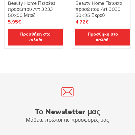
Beauty Home Πετσέτα
Beauty Home Πετσέτα
προσώπου Art 3233
προσώπου Art 3030
50×90 Μπεζ
50×95 Εκρού
Original
Η
Original
Η
5.95
€
4.72
€
price
τρέχουσα
price
τρέχουσα
Προσθήκη στο
Προσθήκη στο
was:
τιμή
was:
τιμή
καλάθι
καλάθι
8.50€.
είναι:
5.90€.
είναι:
5.95€.
4.72€.
Το Newsletter μας
Μάθετε πρώτοι τις προσφορές μας