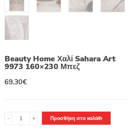
Beauty Home Χαλί Sahara Art
9973 160×230 Μπεζ
Original
Η
69.30
€
price
τρέχουσα
was:
τιμή
99.00€.
είναι:
Beauty
Προσθήκη στο καλάθι
-
+
Home
69.30€.
Χαλί