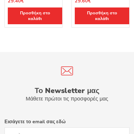
Original
Η
Original
Η
29.40
€
29.60
€
price
τρέχουσα
price
τρέχουσα
Προσθήκη στο
Προσθήκη στο
was:
τιμή
was:
τιμή
καλάθι
καλάθι
49.00€.
είναι:
37.00€.
είναι:
29.40€.
29.60€.
Το Newsletter μας
Μάθετε πρώτοι τις προσφορές μας
Εισάγετε το email σας εδώ