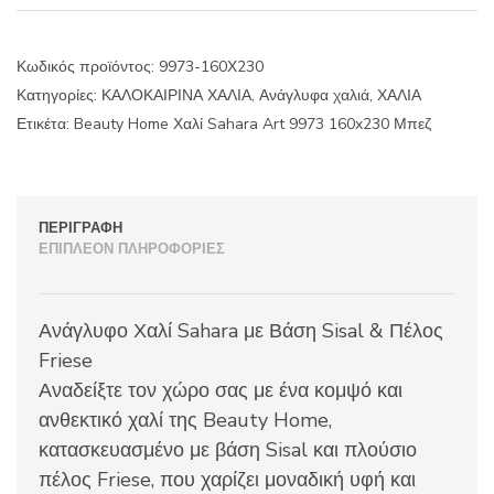
Sahara
Art
9973
Κωδικός προϊόντος:
9973-160Χ230
160x230
Κατηγορίες:
ΚΑΛΟΚΑΙΡΙΝΑ ΧΑΛΙΑ
,
Ανάγλυφα χαλιά
,
ΧΑΛΙΑ
Μπεζ
ποσότητα
Ετικέτα:
Beauty Home Χαλί Sahara Art 9973 160x230 Μπεζ
ΠΕΡΙΓΡΑΦΉ
ΕΠΙΠΛΈΟΝ ΠΛΗΡΟΦΟΡΊΕΣ
Ανάγλυφο Χαλί Sahara με Βάση Sisal & Πέλος
Friese
Αναδείξτε τον χώρο σας με ένα κομψό και
ανθεκτικό χαλί της Beauty Home,
κατασκευασμένο με βάση Sisal και πλούσιο
πέλος Friese, που χαρίζει μοναδική υφή και