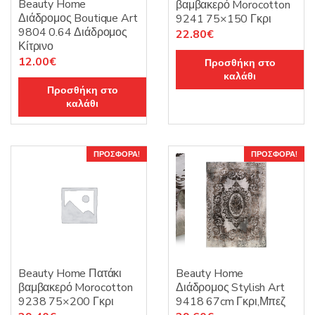
Beauty Home
βαμβακερό Morocotton
Διάδρομος Boutique Art
9241 75×150 Γκρι
9804 0.64 Διάδρομος
Original
Η
22.80
€
Κίτρινο
price
τρέχουσα
Original
Η
12.00
€
Προσθήκη στο
was:
τιμή
καλάθι
price
τρέχουσα
38.00€.
είναι:
Προσθήκη στο
was:
τιμή
22.80€.
καλάθι
20.00€.
είναι:
12.00€.
ΠΡΟΣΦΟΡΆ!
ΠΡΟΣΦΟΡΆ!
Beauty Home Πατάκι
Beauty Home
βαμβακερό Morocotton
Διάδρομος Stylish Art
9238 75×200 Γκρι
9418 67cm Γκρι,Μπεζ