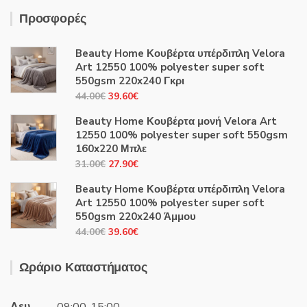
Προσφορές
Beauty Home Κουβέρτα υπέρδιπλη Velora
Art 12550 100% polyester super soft
550gsm 220x240 Γκρι
Original
Η
44.00
€
39.60
€
price
τρέχουσα
Beauty Home Κουβέρτα μονή Velora Art
was:
τιμή
12550 100% polyester super soft 550gsm
44.00€.
είναι:
160x220 Μπλε
39.60€.
Original
Η
31.00
€
27.90
€
price
τρέχουσα
Beauty Home Κουβέρτα υπέρδιπλη Velora
was:
τιμή
Art 12550 100% polyester super soft
31.00€.
είναι:
550gsm 220x240 Άμμου
27.90€.
Original
Η
44.00
€
39.60
€
price
τρέχουσα
was:
τιμή
Ωράριο Καταστήματος
44.00€.
είναι:
39.60€.