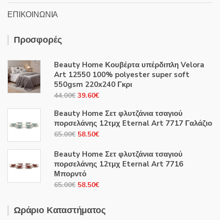
ΕΠΙΚΟΙΝΩΝΙΑ
Προσφορές
Beauty Home Κουβέρτα υπέρδιπλη Velora
Art 12550 100% polyester super soft
550gsm 220x240 Γκρι
Original
Η
44.00
€
39.60
€
price
τρέχουσα
Beauty Home Σετ φλυτζάνια τσαγιού
was:
τιμή
πορσελάνης 12τμχ Eternal Art 7717 Γαλάζιο
44.00€.
είναι:
Original
Η
65.00
€
58.50
€
39.60€.
price
τρέχουσα
Beauty Home Σετ φλυτζάνια τσαγιού
was:
τιμή
πορσελάνης 12τμχ Eternal Art 7716
65.00€.
είναι:
Μπορντό
58.50€.
Original
Η
65.00
€
58.50
€
price
τρέχουσα
was:
τιμή
Ωράριο Καταστήματος
65.00€.
είναι: