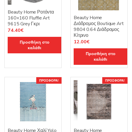
Beauty Home Ροτόντα
Beauty Home
160×160 Fluffie Art
Διάδρομος Boutique Art
9615 Grey Γκρι
9804 0.64 Διάδρομος
Original
Η
74.40
€
Κίτρινο
price
τρέχουσα
Original
Η
12.00
€
Προσθήκη στο
was:
τιμή
καλάθι
price
τρέχουσα
124.00€.
είναι:
Προσθήκη στο
was:
τιμή
74.40€.
καλάθι
20.00€.
είναι:
12.00€.
ΠΡΟΣΦΟΡΆ!
ΠΡΟΣΦΟΡΆ!
Beauty Home Χαλί Yolo
Beauty Home