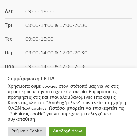
58.50€.
Δευ
09:00-15:00
Τρι
09:00-14:00 & 17:00-20:30
Τετ
09:00-15:00
Πεμ
09:00-14:00 & 17:00-20:30
Παρ
09:00-14:00 & 17:00-20:30
Συμμόρφωση ΓΚΠΔ
Σαβ
09:00-15:00
Χρησιμοποιούμε cookies στον ιστότοπό μας για να σας
προσφέρουμε την πιο σχετική εμπειρία, θυμόμαστε τις
Κυρ
Κλειστά
προτιμήσεις σας και επαναλαμβανόμενες επισκέψεις.
Κάνοντας κλικ στο "Αποδοχή όλων", συναινείτε στη χρήση
ΟΛΩΝ των cookies. Ωστόσο, μπορείτε να επισκεφτείτε τις
"Ρυθμίσεις cookie" για να παρέχετε μια ελεγχόμενη
συγκατάθεση.
© 2025 Minoudis Home. All Rights Reserved
Αποδοχή όλων
Ρυθμίσεις Cookie
Development by
Wrk.gr