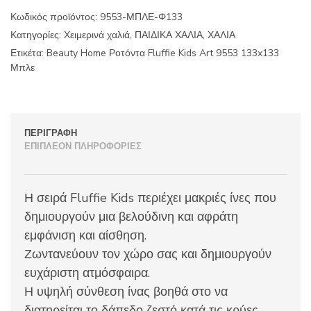
Art
Κωδικός προϊόντος:
9553-ΜΠΛΕ-Φ133
9553
Κατηγορίες:
Χειμερινά χαλιά
,
ΠΑΙΔΙΚΑ ΧΑΛΙΑ
,
ΧΑΛΙΑ
133x133
Μπλε
Ετικέτα:
Beauty Home Ροτόντα Fluffie Kids Art 9553 133x133
ποσότητα
Μπλε
ΠΕΡΙΓΡΑΦΉ
ΕΠΙΠΛΈΟΝ ΠΛΗΡΟΦΟΡΊΕΣ
Η σειρά Fluffie Kids περιέχει μακριές ίνες που
δημιουργούν μια βελούδινη και αφράτη
εμφάνιση και αίσθηση.
Ζωντανεύουν τον χώρο σας και δημιουργούν
ευχάριστη ατμόσφαιρα.
Η υψηλή σύνθεση ίνας βοηθά στο να
διατηρείται το δάπεδο ζεστό κατά τις κρύες