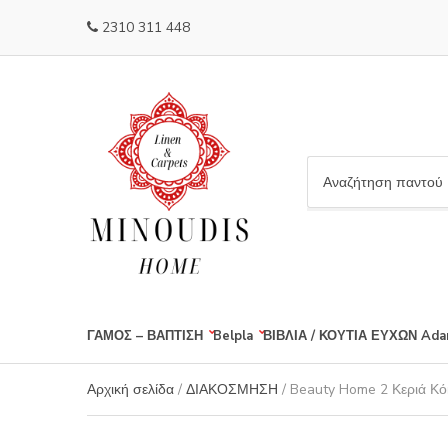
2310 311 448
C
a
t
e
g
o
r
ΓΑΜΟΣ – ΒΑΠΤΙΣΗ
Belpla
ΒΙΒΛΙΑ / ΚΟΥΤΙΑ ΕΥΧΩΝ
Ada
y
n
a
Αρχική σελίδα
/
ΔΙΑΚΟΣΜΗΣΗ
/ Beauty Home 2 Κεριά Κό
m
e