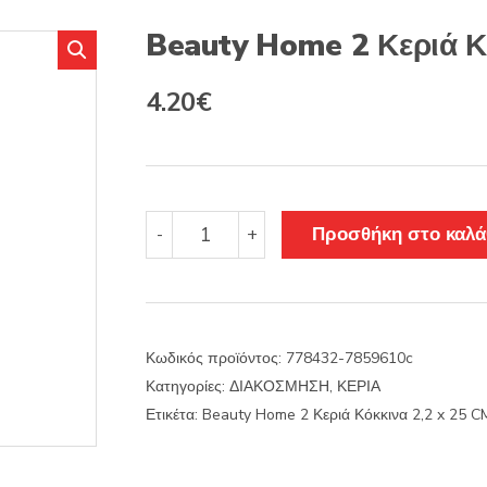
s
:
Beauty Home 2 Κεριά Κ
4.20
€
Beauty
Προσθήκη στο καλά
-
+
Home
2
Κεριά
Κόκκινα
2,2
Κωδικός προϊόντος:
778432-7859610c
x
Κατηγορίες:
ΔΙΑΚΟΣΜΗΣΗ
,
ΚΕΡΙΑ
25
CM
Ετικέτα:
Beauty Home 2 Κεριά Κόκκινα 2,2 x 25 C
ποσότητα