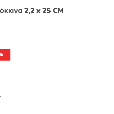
όκκινα 2,2 x 25 CM
θι
M