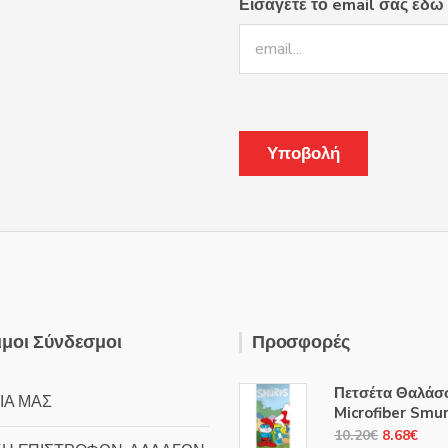
Εισάγετε το email σας εδώ
μοι Σύνδεσμοι
Προσφορές
Πετσέτα Θαλάσ
ΙΑ ΜΑΣ
Microfiber Smu
Original
Η
10.20
€
8.68
€