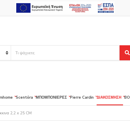
S
e
S
a
e
r
a
r
c
c
h
h
p
r
mhome
Scentόra
ΜΠΟΜΠΟΝΙΕΡΕΣ
Pierre Cardin
ΔΙΑΚΟΣΜΗΣΗ
BO
o
d
u
κκινα 2,2 x 25 CM
c
t