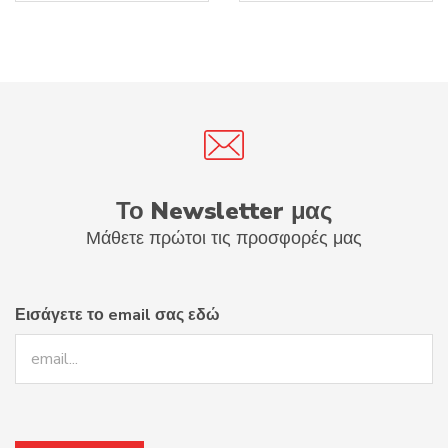
προϊόντος
11.15€.
2.43€.
Το Newsletter μας
Μάθετε πρώτοι τις προσφορές μας
Εισάγετε το email σας εδώ