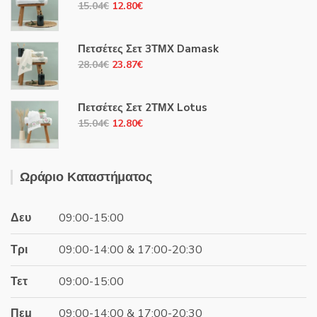
Original
Η
15.04
€
12.80
€
price
τρέχουσα
was:
τιμή
Πετσέτες Σετ 3ΤΜΧ Damask
15.04€.
είναι:
Original
Η
28.04
€
23.87
€
12.80€.
price
τρέχουσα
was:
τιμή
Πετσέτες Σετ 2ΤΜΧ Lotus
28.04€.
είναι:
Original
Η
15.04
€
12.80
€
23.87€.
price
τρέχουσα
was:
τιμή
15.04€.
είναι:
Ωράριο Καταστήματος
12.80€.
Δευ
09:00-15:00
Τρι
09:00-14:00 & 17:00-20:30
Τετ
09:00-15:00
Πεμ
09:00-14:00 & 17:00-20:30