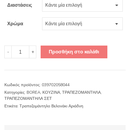
45.63€.
είναι:
Διαστάσεις
38.84€.
Χρώμα
Τραπεζομάντηλο
Προσθήκη στο καλάθι
-
+
Βελονάκι
Αριάδνη
ποσότητα
Κωδικός προϊόντος:
039702058044
Κατηγορίες:
BOREA
,
ΚΟΥΖΙΝΑ
,
ΤΡΑΠΕΖΟΜΑΝΤΗΛΑ
,
ΤΡΑΠΕΖΟΜΑΝΤΗΛΑ ΣΕΤ
Ετικέτα:
Τραπεζομάντηλο Βελονάκι Αριάδνη