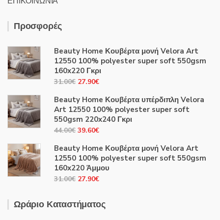
ΕΠΙΚΟΙΝΩΝΙΑ
Προσφορές
Beauty Home Κουβέρτα μονή Velora Art
12550 100% polyester super soft 550gsm
160x220 Γκρι
Original
Η
31.00
€
27.90
€
price
τρέχουσα
Beauty Home Κουβέρτα υπέρδιπλη Velora
was:
τιμή
Art 12550 100% polyester super soft
31.00€.
είναι:
550gsm 220x240 Γκρι
27.90€.
Original
Η
44.00
€
39.60
€
price
τρέχουσα
Beauty Home Κουβέρτα μονή Velora Art
was:
τιμή
12550 100% polyester super soft 550gsm
44.00€.
είναι:
160x220 Άμμου
39.60€.
Original
Η
31.00
€
27.90
€
price
τρέχουσα
was:
τιμή
Ωράριο Καταστήματος
31.00€.
είναι: