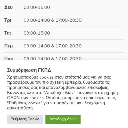
27.90€.
Δευ
09:00-15:00
Τρι
09:00-14:00 & 17:00-20:30
Τετ
09:00-15:00
Πεμ
09:00-14:00 & 17:00-20:30
Παρ
09:00-14:00 & 17:00-20:30
Συμμόρφωση ΓΚΠΔ
Σαβ
09:00-15:00
Χρησιμοποιούμε cookies στον ιστότοπό μας για να σας
προσφέρουμε την πιο σχετική εμπειρία, θυμόμαστε τις
Κυρ
Κλειστά
προτιμήσεις σας και επαναλαμβανόμενες επισκέψεις.
Κάνοντας κλικ στο "Αποδοχή όλων", συναινείτε στη χρήση
ΟΛΩΝ των cookies. Ωστόσο, μπορείτε να επισκεφτείτε τις
"Ρυθμίσεις cookie" για να παρέχετε μια ελεγχόμενη
συγκατάθεση.
© 2025 Minoudis Home. All Rights Reserved
Αποδοχή όλων
Ρυθμίσεις Cookie
Development by
Wrk.gr