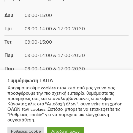
24.96€.
Δευ
09:00-15:00
Τρι
09:00-14:00 & 17:00-20:30
Τετ
09:00-15:00
Πεμ
09:00-14:00 & 17:00-20:30
Παρ
09:00-14:00 & 17:00-20:30
Συμμόρφωση ΓΚΠΔ
Σαβ
09:00-15:00
Χρησιμοποιούμε cookies στον ιστότοπό μας για να σας
προσφέρουμε την πιο σχετική εμπειρία, θυμόμαστε τις
Κυρ
Κλειστά
προτιμήσεις σας και επαναλαμβανόμενες επισκέψεις.
Κάνοντας κλικ στο "Αποδοχή όλων", συναινείτε στη χρήση
ΟΛΩΝ των cookies. Ωστόσο, μπορείτε να επισκεφτείτε τις
"Ρυθμίσεις cookie" για να παρέχετε μια ελεγχόμενη
συγκατάθεση.
© 2025 Minoudis Home. All Rights Reserved
Αποδοχή όλων
Ρυθμίσεις Cookie