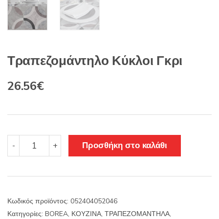
Τραπεζομάντηλο Κύκλοι Γκρι
Original
Η
26.56
€
price
τρέχουσα
was:
τιμή
31.20€.
είναι:
Τραπεζομάντηλο
Προσθήκη στο καλάθι
-
+
Κύκλοι
26.56€.
Γκρι
ποσότητα
Κωδικός προϊόντος:
052404052046
Κατηγορίες:
BOREA
,
ΚΟΥΖΙΝΑ
,
ΤΡΑΠΕΖΟΜΑΝΤΗΛΑ
,