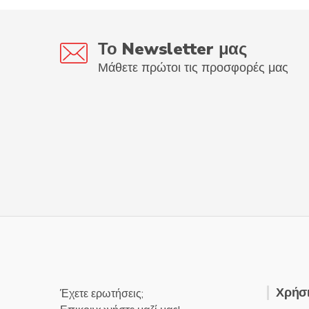
παραλλαγές.
Οι
επιλογές
Το Newsletter μας
μπορούν
Μάθετε πρώτοι τις προσφορές μας
να
επιλεγούν
στη
σελίδα
του
προϊόντος
Χρήσι
Έχετε ερωτήσεις;