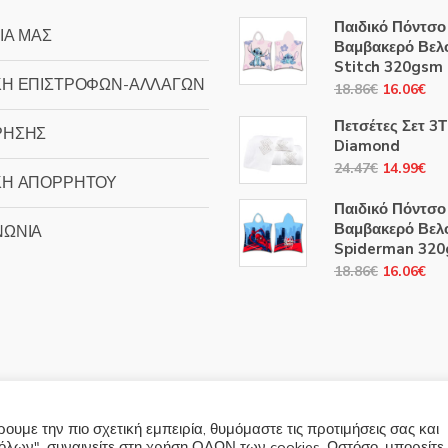
Παιδικό Πόντσο
ΙΑ ΜΑΣ
Βαμβακερό Βελ
Stitch 320gsm
ΚΗ ΕΠΙΣΤΡΟΦΩΝ-ΑΛΛΑΓΩΝ
Original
Η
18.86
€
16.06
€
price
τρ
Πετσέτες Σετ 3
ΡΗΣΗΣ
was:
τιμ
Diamond
18.86€.
είν
Original
Η
24.47
€
14.99
€
ΚΗ ΑΠΟΡΡΗΤΟΥ
16
price
τρ
Παιδικό Πόντσο
was:
τιμ
Βαμβακερό Βελ
ΝΩΝΙΑ
24.47€.
είν
Spiderman 32
14
Original
Η
18.86
€
16.06
€
price
τρ
was:
τιμ
18.86€.
είν
16
υμε την πιο σχετική εμπειρία, θυμόμαστε τις προτιμήσεις σας και
λων", συναινείτε στη χρήση ΟΛΩΝ των cookies. Ωστόσο, μπορείτε