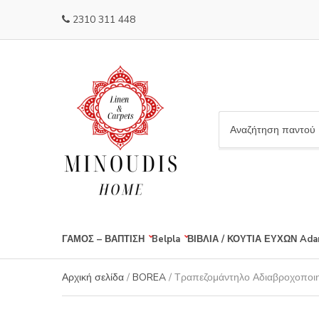
2310 311 448
C
a
t
e
g
o
r
ΓΑΜΟΣ – ΒΑΠΤΙΣΗ
Belpla
ΒΙΒΛΙΑ / ΚΟΥΤΙΑ ΕΥΧΩΝ
Ada
y
n
a
Αρχική σελίδα
/
BOREA
/ Τραπεζομάντηλο Αδιαβροχοποιη
m
e