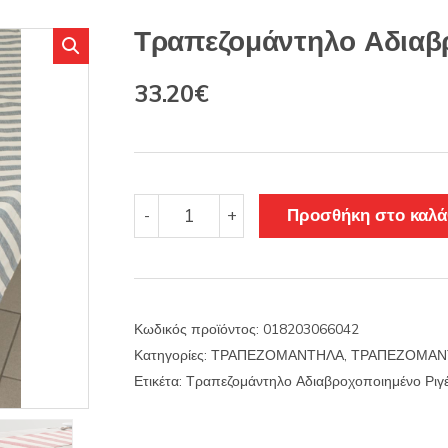
s
:
Τραπεζομάντηλο Αδιαβ
Original
Η
33.20
€
price
τρέχουσα
was:
τιμή
39.00€.
είναι:
Τραπεζομάντηλο
Προσθήκη στο καλά
-
+
Αδιαβροχοποιημένο
33.20€.
Ριγέ
ποσότητα
Κωδικός προϊόντος:
018203066042
Κατηγορίες:
ΤΡΑΠΕΖΟΜΑΝΤΗΛΑ
,
ΤΡΑΠΕΖΟΜΑΝ
Ετικέτα:
Τραπεζομάντηλο Αδιαβροχοποιημένο Ριγ