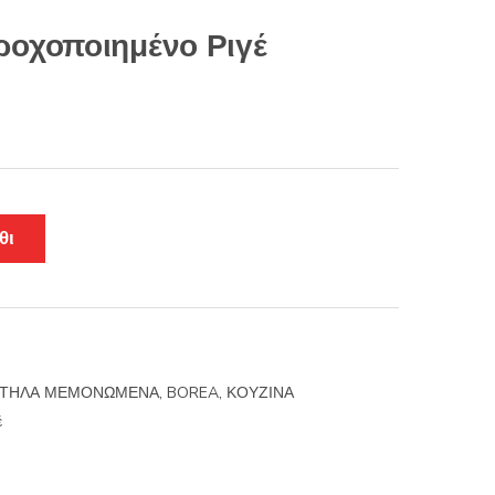
ροχοποιημένο Ριγέ
θι
ΤΗΛΑ ΜΕΜΟΝΩΜΕΝΑ
,
BOREA
,
ΚΟΥΖΙΝΑ
έ