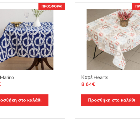
ΠΡΟΣΦΟΡΆ!
ΠΡ
Marino
Καρέ Hearts
nal
Η
Original
Η
€
8.64
€
τρέχουσα
price
τρέχουσα
τιμή
was:
τιμή
οσθήκη στο καλάθι
Προσθήκη στο καλάθι
5€.
είναι:
10.15€.
είναι:
8.64€.
8.64€.