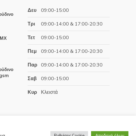
Δευ
09:00-15:00
ούδινο
Τρι
09:00-14:00 & 17:00-20:30
έχουσα
Τετ
09:00-15:00
ΤΜΧ
ή
αι:
Πεμ
09:00-14:00 & 17:00-20:30
.06€.
έχουσα
Παρ
09:00-14:00 & 17:00-20:30
ή
ούδινο
αι:
0gsm
Σαβ
09:00-15:00
.99€.
έχουσα
Κυρ
Κλειστά
ή
αι:
.06€.
Αποδοχή όλων
 να
Ρυθμίσεις Cookie