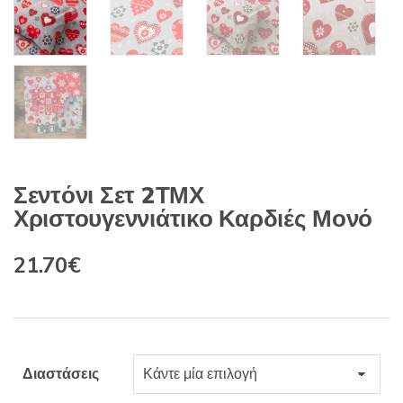
Σεντόνι Σετ 2ΤΜΧ
Χριστουγεννιάτικο Καρδιές Μονό
Original
Η
21.70
€
price
τρέχουσα
was:
τιμή
25.49€.
είναι:
Διαστάσεις
21.70€.