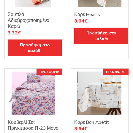
Σουπλά
Καρέ Hearts
Αδιαβροχοποιημένο
Original
Η
8.64
€
Καρώ
price
τρέχουσα
Original
Η
3.32
€
Προσθήκη στο
was:
τιμή
καλάθι
price
τρέχουσα
10.15€.
είναι:
Προσθήκη στο
was:
τιμή
8.64€.
καλάθι
3.90€.
είναι:
3.32€.
ΠΡΟΣΦΟΡΆ!
ΠΡΟΣΦΟΡΆ!
Κουβερλί Σετ
Καρέ Bon Apetit
Πριγκίπισσα Π-23 Μονό
Original
Η
8.64
€