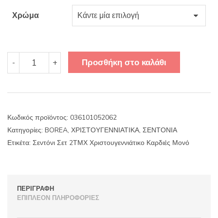
Χρώμα
Σεντόνι
Προσθήκη στο καλάθι
-
+
Σετ
2ΤΜΧ
Χριστουγεννιάτικο
Καρδιές
Μονό
Κωδικός προϊόντος:
036101052062
ποσότητα
Κατηγορίες:
BOREA
,
ΧΡΙΣΤΟΥΓΕΝΝΙΑΤΙΚΑ
,
ΣΕΝΤΟΝΙΑ
Ετικέτα:
Σεντόνι Σετ 2ΤΜΧ Χριστουγεννιάτικο Καρδιές Μονό
ΠΕΡΙΓΡΑΦΉ
ΕΠΙΠΛΈΟΝ ΠΛΗΡΟΦΟΡΊΕΣ