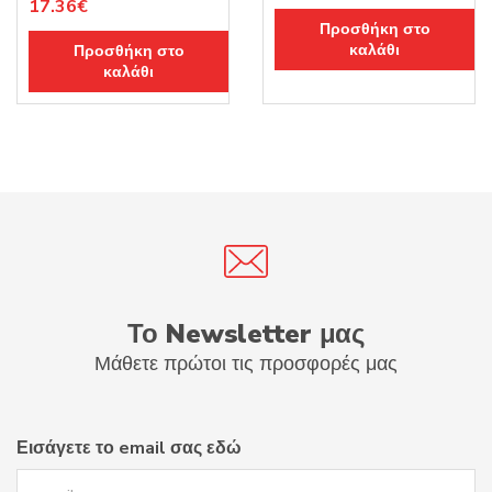
Original
Η
17.36
€
price
τρέχουσα
Προσθήκη στο
price
τρέχουσα
was:
τιμή
καλάθι
Προσθήκη στο
was:
τιμή
10.15€.
είναι:
καλάθι
23.50€.
είναι:
8.64€.
17.36€.
Το Newsletter μας
Μάθετε πρώτοι τις προσφορές μας
Εισάγετε το email σας εδώ