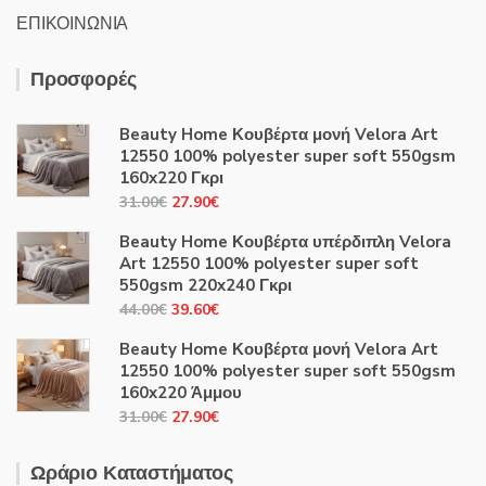
ΕΠΙΚΟΙΝΩΝΙΑ
Προσφορές
Beauty Home Κουβέρτα μονή Velora Art
12550 100% polyester super soft 550gsm
160x220 Γκρι
Original
Η
31.00
€
27.90
€
price
τρέχουσα
Beauty Home Κουβέρτα υπέρδιπλη Velora
was:
τιμή
Art 12550 100% polyester super soft
31.00€.
είναι:
550gsm 220x240 Γκρι
27.90€.
Original
Η
44.00
€
39.60
€
price
τρέχουσα
Beauty Home Κουβέρτα μονή Velora Art
was:
τιμή
12550 100% polyester super soft 550gsm
44.00€.
είναι:
160x220 Άμμου
39.60€.
Original
Η
31.00
€
27.90
€
price
τρέχουσα
was:
τιμή
Ωράριο Καταστήματος