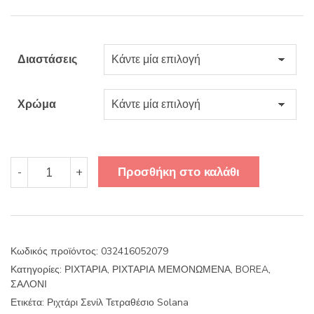
was:
τιμή
59.80€.
είναι:
Διαστάσεις
50.91€.
Χρώμα
Ριχτάρι
Προσθήκη στο καλάθι
-
+
Σενίλ
Τετραθέσιο
Solana
ποσότητα
Κωδικός προϊόντος:
032416052079
Κατηγορίες:
ΡΙΧΤΑΡΙΑ
,
ΡΙΧΤΑΡΙΑ ΜΕΜΟΝΩΜΕΝΑ
,
BOREA
,
ΣΑΛΟΝΙ
Ετικέτα:
Ριχτάρι Σενίλ Τετραθέσιο Solana