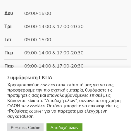
31.00€.
είναι:
27.90€.
Δευ
09:00-15:00
Τρι
09:00-14:00 & 17:00-20:30
Τετ
09:00-15:00
Πεμ
09:00-14:00 & 17:00-20:30
Παρ
09:00-14:00 & 17:00-20:30
Συμμόρφωση ΓΚΠΔ
Σαβ
09:00-15:00
Χρησιμοποιούμε cookies στον ιστότοπό μας για να σας
προσφέρουμε την πιο σχετική εμπειρία, θυμόμαστε τις
Κυρ
Κλειστά
προτιμήσεις σας και επαναλαμβανόμενες επισκέψεις.
Κάνοντας κλικ στο "Αποδοχή όλων", συναινείτε στη χρήση
ΟΛΩΝ των cookies. Ωστόσο, μπορείτε να επισκεφτείτε τις
"Ρυθμίσεις cookie" για να παρέχετε μια ελεγχόμενη
συγκατάθεση.
© 2025 Minoudis Home. All Rights Reserved
Αποδοχή όλων
Ρυθμίσεις Cookie