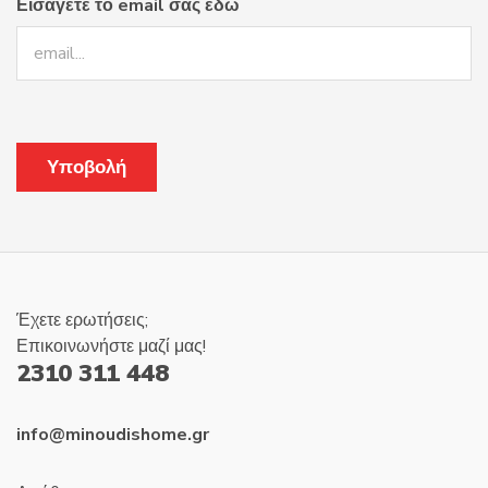
Εισάγετε το email σας εδώ
του
προϊόντος
Έχετε ερωτήσεις;
Επικοινωνήστε μαζί μας!
2310 311 448
info@minoudishome.gr