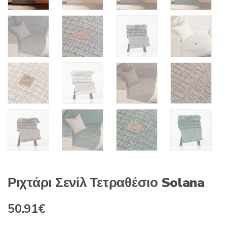
Ριχτάρι Σενίλ Τετραθέσιο Solana
Original
Η
50.91
€
price
τρέχουσα