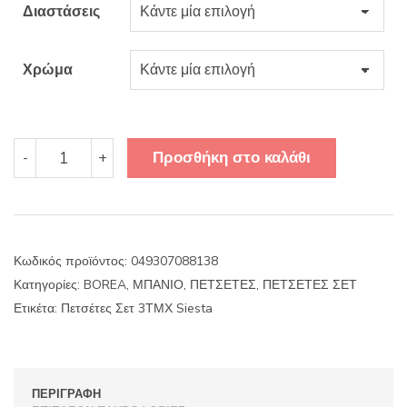
Διαστάσεις
26.04€.
Χρώμα
Πετσέτες
Προσθήκη στο καλάθι
-
+
Σετ
3ΤΜΧ
Siesta
ποσότητα
Κωδικός προϊόντος:
049307088138
Κατηγορίες:
BOREA
,
ΜΠΑΝΙΟ
,
ΠΕΤΣΕΤΕΣ
,
ΠΕΤΣΕΤΕΣ ΣΕΤ
Ετικέτα:
Πετσέτες Σετ 3ΤΜΧ Siesta
ΠΕΡΙΓΡΑΦΉ