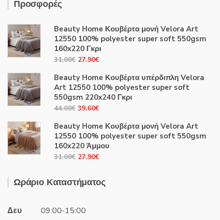
Προσφορές
Beauty Home Κουβέρτα μονή Velora Art
12550 100% polyester super soft 550gsm
160x220 Γκρι
Original
Η
31.00
€
27.90
€
price
τρέχουσα
Beauty Home Κουβέρτα υπέρδιπλη Velora
was:
τιμή
Art 12550 100% polyester super soft
31.00€.
είναι:
550gsm 220x240 Γκρι
27.90€.
Original
Η
44.00
€
39.60
€
price
τρέχουσα
Beauty Home Κουβέρτα μονή Velora Art
was:
τιμή
12550 100% polyester super soft 550gsm
44.00€.
είναι:
160x220 Άμμου
39.60€.
Original
Η
31.00
€
27.90
€
price
τρέχουσα
was:
τιμή
Ωράριο Καταστήματος
31.00€.
είναι:
27.90€.
Δευ
09:00-15:00