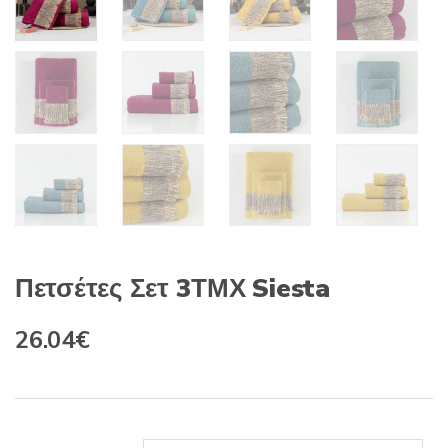
Πετσέτες Σετ 3ΤΜΧ Siesta
Original
Η
26.04
€
price
τρέχουσα
was:
τιμή
30.59€.
είναι: