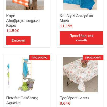
Καρέ
Κουβερλί Αστεράκια
Αδιαβροχοποιημένο
Μονό
Καρώ
Original
Η
11.15
€
Original
Η
11.50
€
price
τρέχουσα
Προσθήκη στο
price
τρέχουσα
was:
τιμή
Αυτό
καλάθι
Επιλογή
was:
τιμή
16.85€.
είναι:
το
13.51€.
είναι:
11.15€.
προϊόν
11.50€.
έχει
ΠΡΟΣΦΟΡΆ!
ΠΡΟΣΦΟΡΆ!
πολλαπλές
παραλλαγές.
Οι
επιλογές
μπορούν
να
Πετσέτα Θαλάσσης
Τραβέρσα Hearts
Aquarius
επιλεγούν
Original
Η
8.64
€