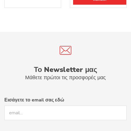
προϊόντος
3.90€.
είναι:
5.53€.
3.32€.
Το Newsletter μας
Μάθετε πρώτοι τις προσφορές μας
Εισάγετε το email σας εδώ