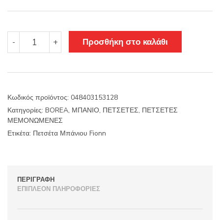
was:
τιμή
15.80€.
είναι:
Πετσέτα
Προσθήκη στο καλάθι
-
+
Μπάνιου
11.44€.
Fionn
ποσότητα
Κωδικός προϊόντος:
048403153128
Κατηγορίες:
BOREA
,
ΜΠΑΝΙΟ
,
ΠΕΤΣΕΤΕΣ
,
ΠΕΤΣΕΤΕΣ
ΜΕΜΟΝΩΜΕΝΕΣ
Ετικέτα:
Πετσέτα Μπάνιου Fionn
ΠΕΡΙΓΡΑΦΉ
ΕΠΙΠΛΈΟΝ ΠΛΗΡΟΦΟΡΊΕΣ