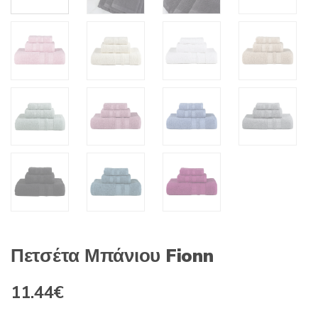
Πετσέτα Μπάνιου Fionn
Original
Η
11.44
€
price
τρέχουσα