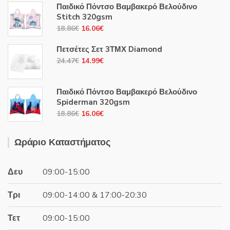
Παιδικό Πόντσο Βαμβακερό Βελούδινο
Stitch 320gsm
Original
Η
18.86
€
16.06
€
price
τρέχουσα
Πετσέτες Σετ 3ΤΜΧ Diamond
was:
τιμή
Original
Η
24.47
€
14.99
€
18.86€.
είναι:
price
τρέχουσα
16.06€.
was:
τιμή
Παιδικό Πόντσο Βαμβακερό Βελούδινο
24.47€.
είναι:
Spiderman 320gsm
14.99€.
Original
Η
18.86
€
16.06
€
price
τρέχουσα
was:
τιμή
Ωράριο Καταστήματος
18.86€.
είναι:
16.06€.
Δευ
09:00-15:00
Τρι
09:00-14:00 & 17:00-20:30
Τετ
09:00-15:00