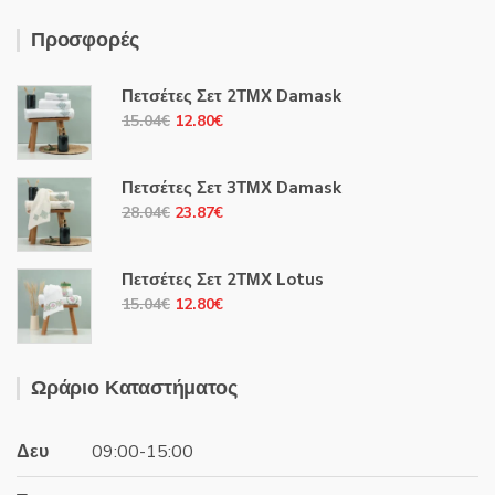
Προσφορές
Πετσέτες Σετ 2ΤΜΧ Damask
Original
Η
15.04
€
12.80
€
price
τρέχουσα
was:
τιμή
Πετσέτες Σετ 3ΤΜΧ Damask
15.04€.
είναι:
Original
Η
28.04
€
23.87
€
12.80€.
price
τρέχουσα
was:
τιμή
Πετσέτες Σετ 2ΤΜΧ Lotus
28.04€.
είναι:
Original
Η
15.04
€
12.80
€
23.87€.
price
τρέχουσα
was:
τιμή
15.04€.
είναι:
Ωράριο Καταστήματος
12.80€.
Δευ
09:00-15:00