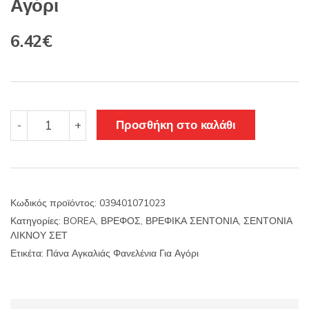
Αγόρι
Original
Η
6.42
€
price
τρέχουσα
was:
τιμή
7.55€.
είναι:
Πάνα
Προσθήκη στο καλάθι
-
+
Αγκαλιάς
6.42€.
Φανελένια
Για
Αγόρι
ποσότητα
Κωδικός προϊόντος:
039401071023
Κατηγορίες:
BOREA
,
ΒΡΕΦΟΣ
,
ΒΡΕΦΙΚΑ ΣΕΝΤΟΝΙΑ
,
ΣΕΝΤΟΝΙΑ
ΛΙΚΝΟΥ ΣΕΤ
Ετικέτα:
Πάνα Αγκαλιάς Φανελένια Για Αγόρι