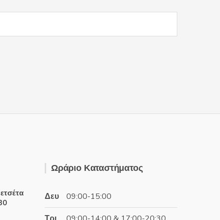
μπορούν
να
επιλεγούν
στη
σελίδα
του
προϊόντος
Ωράριο Καταστήματος
ετσέτα
Δευ
09:00-15:00
30
Τρι
09:00-14:00 & 17:00-20:30