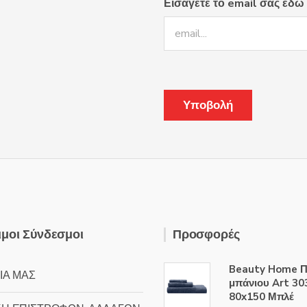
μπορούν
Εισάγετε το email σας εδώ
να
επιλεγούν
στη
σελίδα
του
προϊόντος
μοι Σύνδεσμοι
Προσφορές
Beauty Home Π
ΙΑ ΜΑΣ
μπάνιου Art 30
80x150 Μπλέ