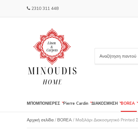
2310 311 448
C
a
t
e
g
o
r
ΜΠΟΜΠΟΝΙΕΡΕΣ
Pierre Cardin
ΔΙΑΚΟΣΜΗΣΗ
BOREA
y
n
a
Αρχική σελίδα
/
BOREA
/ Μαξιλάρι Διακοσμητικό Printed 
m
e