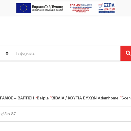
S
e
S
a
e
r
a
r
c
c
h
h
p
r
ΓΑΜΟΣ – ΒΑΠΤΙΣΗ
Belpla
ΒΙΒΛΙΑ / ΚΟΥΤΙΑ ΕΥΧΩΝ
Adamhome
Scen
o
d
u
Σχέδιο 87
c
t