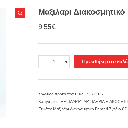
s
:
Μαξιλάρι Διακοσμητικό 
Original
Η
9.55
€
price
τρέχουσα
was:
τιμή
11.22€.
είναι:
Μαξιλάρι
Προσθήκη στο καλά
-
+
Διακοσμητικό
9.55€.
Printed
Σχέδιο
87
ποσότητα
Κωδικός προϊόντος:
006934071105
Κατηγορίες:
ΜΑΞΙΛΑΡΙΑ
,
ΜΑΞΙΛΑΡΙΑ ΔΙΑΚΟΣΜΗ
Ετικέτα:
Μαξιλάρι Διακοσμητικό Printed Σχέδιο 87