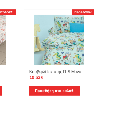
ΟΣΦΟΡΆ!
ΠΡΟΣΦΟΡΆ!
Κουβερλί Ιππότης Π-8 Μονό
Original
Η
19.53
€
price
τρέχουσα
was:
τιμή
Προσθήκη στο καλάθι
30.59€.
είναι:
19.53€.