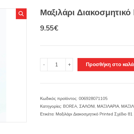
s
:
Μαξιλάρι Διακοσμητικό 
Original
Η
9.55
€
price
τρέχουσα
was:
τιμή
11.22€.
είναι:
Μαξιλάρι
Προσθήκη στο καλά
-
+
Διακοσμητικό
9.55€.
Printed
Σχέδιο
81
ποσότητα
Κωδικός προϊόντος:
006928071105
Κατηγορίες:
BOREA
,
ΣΑΛΟΝΙ
,
ΜΑΞΙΛΑΡΙΑ
,
ΜΑΞΙΛ
Ετικέτα:
Μαξιλάρι Διακοσμητικό Printed Σχέδιο 81