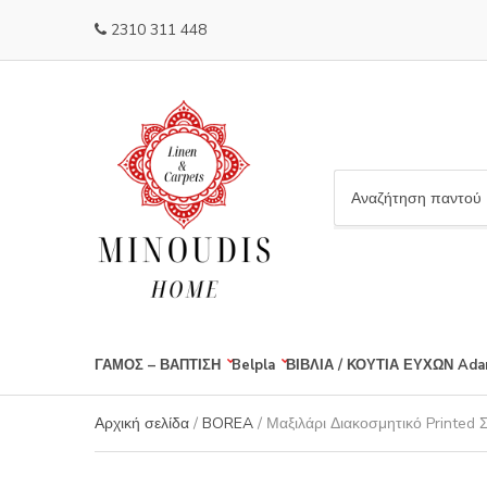
2310 311 448
C
a
t
e
g
o
r
ΓΑΜΟΣ – ΒΑΠΤΙΣΗ
Belpla
ΒΙΒΛΙΑ / ΚΟΥΤΙΑ ΕΥΧΩΝ
Ada
y
n
a
Αρχική σελίδα
/
BOREA
/ Μαξιλάρι Διακοσμητικό Printed 
m
e