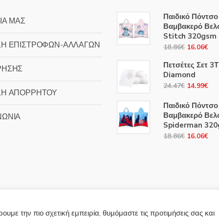
Παιδικό Πόντσο
ΙΑ ΜΑΣ
Βαμβακερό Βελ
Stitch 320gsm
ΚΗ ΕΠΙΣΤΡΟΦΩΝ-ΑΛΛΑΓΩΝ
Original
Η
18.86
€
16.06
€
price
τρ
Πετσέτες Σετ 3
ΡΗΣΗΣ
was:
τιμ
Diamond
18.86€.
είν
Original
Η
24.47
€
14.99
€
ΚΗ ΑΠΟΡΡΗΤΟΥ
16
price
τρ
Παιδικό Πόντσο
was:
τιμ
Βαμβακερό Βελ
ΝΩΝΙΑ
24.47€.
είν
Spiderman 32
14
Original
Η
18.86
€
16.06
€
price
τρ
was:
τιμ
18.86€.
είν
16
υμε την πιο σχετική εμπειρία, θυμόμαστε τις προτιμήσεις σας και