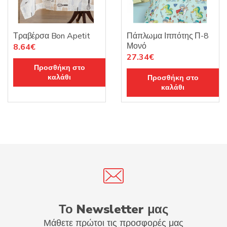
Τραβέρσα Bon Apetit
Πάπλωμα Ιππότης Π-8
Μονό
Original
Η
8.64
€
Original
Η
27.34
€
price
τρέχουσα
Προσθήκη στο
price
τρέχουσα
was:
τιμή
καλάθι
Προσθήκη στο
was:
τιμή
10.15€.
είναι:
καλάθι
38.74€.
είναι:
8.64€.
27.34€.
Το Newsletter μας
Μάθετε πρώτοι τις προσφορές μας