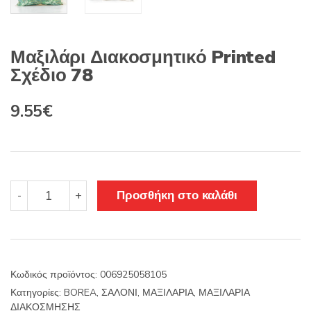
Μαξιλάρι Διακοσμητικό Printed
Σχέδιο 78
Original
Η
9.55
€
price
τρέχουσα
was:
τιμή
11.22€.
είναι:
Μαξιλάρι
Προσθήκη στο καλάθι
-
+
Διακοσμητικό
9.55€.
Printed
Σχέδιο
78
ποσότητα
Κωδικός προϊόντος:
006925058105
Κατηγορίες:
BOREA
,
ΣΑΛΟΝΙ
,
ΜΑΞΙΛΑΡΙΑ
,
ΜΑΞΙΛΑΡΙΑ
ΔΙΑΚΟΣΜΗΣΗΣ