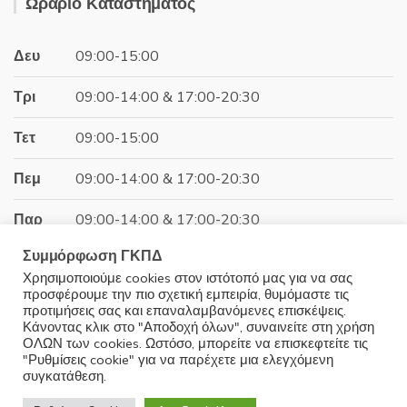
Ωράριο Καταστήματος
24.96€.
Δευ
09:00-15:00
Τρι
09:00-14:00 & 17:00-20:30
Τετ
09:00-15:00
Πεμ
09:00-14:00 & 17:00-20:30
Παρ
09:00-14:00 & 17:00-20:30
Συμμόρφωση ΓΚΠΔ
Σαβ
09:00-15:00
Χρησιμοποιούμε cookies στον ιστότοπό μας για να σας
προσφέρουμε την πιο σχετική εμπειρία, θυμόμαστε τις
Κυρ
Κλειστά
προτιμήσεις σας και επαναλαμβανόμενες επισκέψεις.
Κάνοντας κλικ στο "Αποδοχή όλων", συναινείτε στη χρήση
ΟΛΩΝ των cookies. Ωστόσο, μπορείτε να επισκεφτείτε τις
"Ρυθμίσεις cookie" για να παρέχετε μια ελεγχόμενη
συγκατάθεση.
© 2025 Minoudis Home. All Rights Reserved