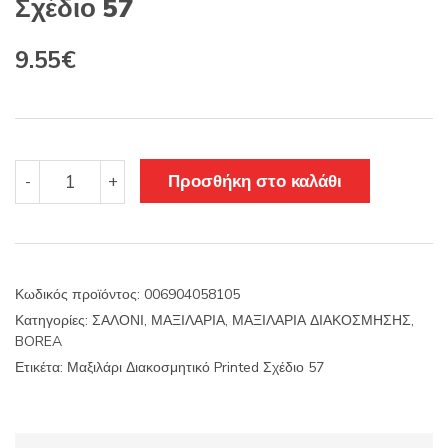
Σχέδιο 57
Original
Η
9.55
€
price
τρέχουσα
was:
τιμή
11.22€.
είναι:
Μαξιλάρι
Προσθήκη στο καλάθι
-
+
Διακοσμητικό
9.55€.
Printed
Σχέδιο
57
ποσότητα
Κωδικός προϊόντος:
006904058105
Κατηγορίες:
ΣΑΛΟΝΙ
,
ΜΑΞΙΛΑΡΙΑ
,
ΜΑΞΙΛΑΡΙΑ ΔΙΑΚΟΣΜΗΣΗΣ
,
BOREA
Ετικέτα:
Μαξιλάρι Διακοσμητικό Printed Σχέδιο 57