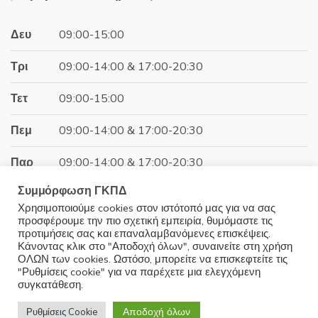
31.00€.
είναι:
27.90€.
Δευ
09:00-15:00
Τρι
09:00-14:00 & 17:00-20:30
Τετ
09:00-15:00
Πεμ
09:00-14:00 & 17:00-20:30
Παρ
09:00-14:00 & 17:00-20:30
Συμμόρφωση ΓΚΠΔ
Σαβ
09:00-15:00
Χρησιμοποιούμε cookies στον ιστότοπό μας για να σας
προσφέρουμε την πιο σχετική εμπειρία, θυμόμαστε τις
Κυρ
Κλειστά
προτιμήσεις σας και επαναλαμβανόμενες επισκέψεις.
Κάνοντας κλικ στο "Αποδοχή όλων", συναινείτε στη χρήση
ΟΛΩΝ των cookies. Ωστόσο, μπορείτε να επισκεφτείτε τις
"Ρυθμίσεις cookie" για να παρέχετε μια ελεγχόμενη
συγκατάθεση.
© 2025 Minoudis Home. All Rights Reserved
Αποδοχή όλων
Ρυθμίσεις Cookie