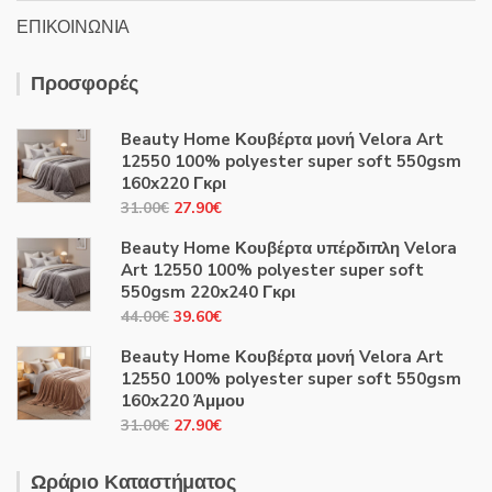
ΕΠΙΚΟΙΝΩΝΙΑ
Προσφορές
Beauty Home Κουβέρτα μονή Velora Art
12550 100% polyester super soft 550gsm
160x220 Γκρι
Original
Η
31.00
€
27.90
€
price
τρέχουσα
Beauty Home Κουβέρτα υπέρδιπλη Velora
was:
τιμή
Art 12550 100% polyester super soft
31.00€.
είναι:
550gsm 220x240 Γκρι
27.90€.
Original
Η
44.00
€
39.60
€
price
τρέχουσα
Beauty Home Κουβέρτα μονή Velora Art
was:
τιμή
12550 100% polyester super soft 550gsm
44.00€.
είναι:
160x220 Άμμου
39.60€.
Original
Η
31.00
€
27.90
€
price
τρέχουσα
was:
τιμή
Ωράριο Καταστήματος