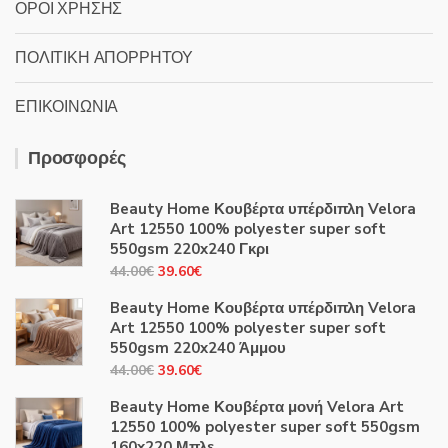
ΟΡΟΙ ΧΡΗΣΗΣ
ΠΟΛΙΤΙΚΗ ΑΠΟΡΡΗΤΟΥ
ΕΠΙΚΟΙΝΩΝΙΑ
Προσφορές
Beauty Home Κουβέρτα υπέρδιπλη Velora
Art 12550 100% polyester super soft
550gsm 220x240 Γκρι
Original
Η
44.00
€
39.60
€
price
τρέχουσα
Beauty Home Κουβέρτα υπέρδιπλη Velora
was:
τιμή
Art 12550 100% polyester super soft
44.00€.
είναι:
550gsm 220x240 Άμμου
39.60€.
Original
Η
44.00
€
39.60
€
price
τρέχουσα
Beauty Home Κουβέρτα μονή Velora Art
was:
τιμή
12550 100% polyester super soft 550gsm
44.00€.
είναι:
160x220 Μπλε