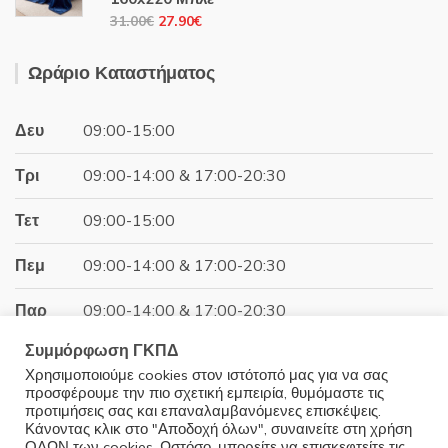
39.60€.
Original
Η
31.00
€
27.90
€
price
τρέχουσα
was:
τιμή
Ωράριο Καταστήματος
31.00€.
είναι:
27.90€.
Δευ
09:00-15:00
Τρι
09:00-14:00 & 17:00-20:30
Τετ
09:00-15:00
Πεμ
09:00-14:00 & 17:00-20:30
Παρ
09:00-14:00 & 17:00-20:30
Συμμόρφωση ΓΚΠΔ
Σαβ
09:00-15:00
Χρησιμοποιούμε cookies στον ιστότοπό μας για να σας
προσφέρουμε την πιο σχετική εμπειρία, θυμόμαστε τις
Κυρ
Κλειστά
προτιμήσεις σας και επαναλαμβανόμενες επισκέψεις.
Κάνοντας κλικ στο "Αποδοχή όλων", συναινείτε στη χρήση
ΟΛΩΝ των cookies. Ωστόσο, μπορείτε να επισκεφτείτε τις