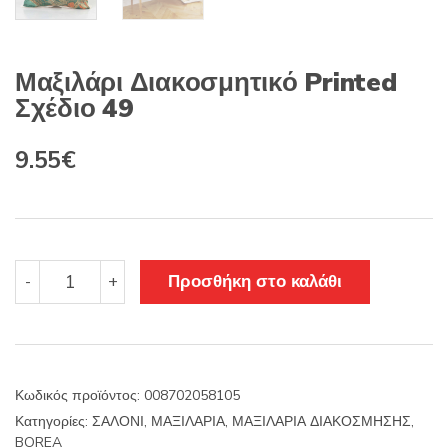
Μαξιλάρι Διακοσμητικό Printed
Σχέδιο 49
Original
Η
9.55
€
price
τρέχουσα
was:
τιμή
11.22€.
είναι:
Μαξιλάρι
Προσθήκη στο καλάθι
-
+
Διακοσμητικό
9.55€.
Printed
Σχέδιο
49
ποσότητα
Κωδικός προϊόντος:
008702058105
Κατηγορίες:
ΣΑΛΟΝΙ
,
ΜΑΞΙΛΑΡΙΑ
,
ΜΑΞΙΛΑΡΙΑ ΔΙΑΚΟΣΜΗΣΗΣ
,
BOREA