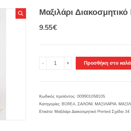
s
:
Μαξιλάρι Διακοσμητικό 
Original
Η
9.55
€
price
τρέχουσα
was:
τιμή
11.22€.
είναι:
Μαξιλάρι
Προσθήκη στο καλά
-
+
Διακοσμητικό
9.55€.
Printed
Σχέδιο
34
ποσότητα
Κωδικός προϊόντος:
009901058105
Κατηγορίες:
BOREA
,
ΣΑΛΟΝΙ
,
ΜΑΞΙΛΑΡΙΑ
,
ΜΑΞΙΛ
Ετικέτα:
Μαξιλάρι Διακοσμητικό Printed Σχέδιο 34