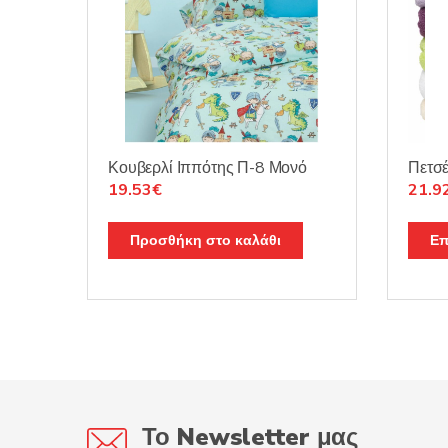
Κουβερλί Ιππότης Π-8 Μονό
Πετσ
Original
Η
Origi
19.53
€
21.9
price
τρέχουσα
price
was:
τιμή
was:
Προσθήκη στο καλάθι
Επ
30.59€.
είναι:
25.7
19.53€.
Το Newsletter μας